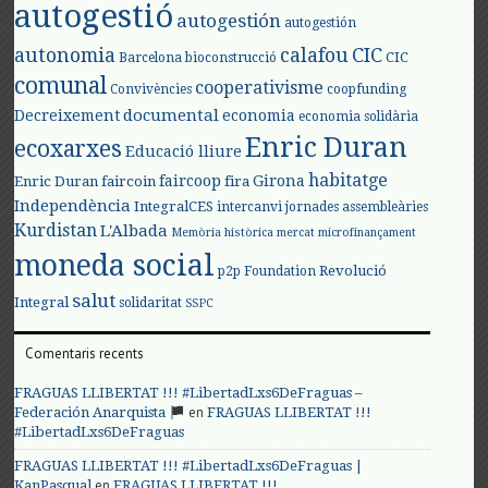
autogestió
autogestión
autogestión
autonomia
calafou
CIC
CIC
Barcelona
bioconstrucció
comunal
cooperativisme
Convivències
coopfunding
documental
Decreixement
economia
economia solidària
Enric Duran
ecoxarxes
Educació lliure
habitatge
faircoop
Girona
Enric Duran
faircoin
fira
Independència
IntegralCES
intercanvi
jornades assembleàries
Kurdistan
L'Albada
Memòria històrica
mercat
microfinançament
moneda social
Revolució
p2p Foundation
salut
Integral
solidaritat
SSPC
Comentaris recents
FRAGUAS LLIBERTAT !!! #LibertadLxs6DeFraguas –
en
Federación Anarquista
FRAGUAS LLIBERTAT !!!
#LibertadLxs6DeFraguas
FRAGUAS LLIBERTAT !!! #LibertadLxs6DeFraguas |
en
KanPasqual
FRAGUAS LLIBERTAT !!!