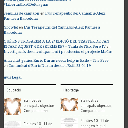
#LibertadLxs6DeFraguas
en
Semillas de cannabis
L’us Terapèutic del Cànnabis-Aleix
Pàmies a Barcelona
en
Growlet
L’us Terapèutic del Cànnabis-Aleix Pàmies a
Barcelona
QUÈ ENS TROBAREM A LA 2ª EDICIÓ DEL TRASTER DE CAN
en
RICART AQUEST 4 DE SETEMBRE? – Taula de l'Eix Pere IV
Investigació, desenvolupament i producció: el projecte MaCus
Anarchist genius Enric Duran needs help in Exile – The Free
en
Comunicat d’Enric Duran des de l’Exili 23-04-19
Avis Legal
Educació
Habitatge
Els nostres
Els nostres
principals objectius;
principals objectius;
Compartir amb
Compartir amb
Els dies 10 i 11 de
Els dies 10 i 11 de
gener, en Miguel