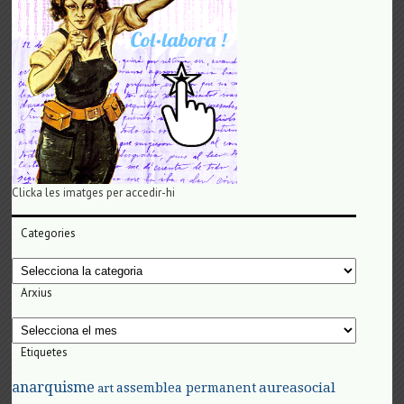
Clicka les imatges per accedir-hi
Categories
Categories
Arxius
Arxius
Etiquetes
anarquisme
aureasocial
assemblea permanent
art