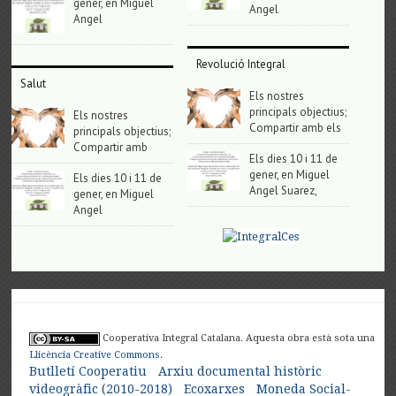
gener, en Miguel
Angel
Angel
Revolució Integral
Salut
Els nostres
principals objectius;
Els nostres
Compartir amb els
principals objectius;
Compartir amb
Els dies 10 i 11 de
gener, en Miguel
Els dies 10 i 11 de
Angel Suarez,
gener, en Miguel
Angel
Cooperativa Integral Catalana. Aquesta obra està sota una
Llicència Creative Commons
.
Butlletí Cooperatiu
Arxiu documental històric
videogràfic (2010-2018)
Ecoxarxes
Moneda Social-