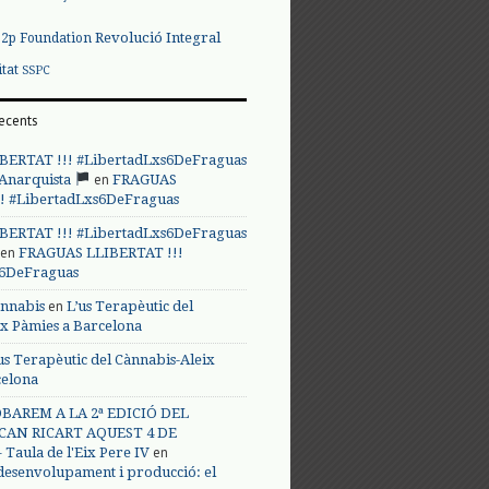
Revolució Integral
p2p Foundation
itat
SSPC
ecents
BERTAT !!! #LibertadLxs6DeFraguas
en
 Anarquista
FRAGUAS
! #LibertadLxs6DeFraguas
BERTAT !!! #LibertadLxs6DeFraguas
en
FRAGUAS LLIBERTAT !!!
s6DeFraguas
en
annabis
L’us Terapèutic del
ix Pàmies a Barcelona
us Terapèutic del Cànnabis-Aleix
celona
BAREM A LA 2ª EDICIÓ DEL
CAN RICART AQUEST 4 DE
en
Taula de l'Eix Pere IV
 desenvolupament i producció: el