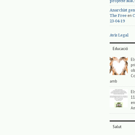
projecte MaC
Anarchist gen
en
The Free
C
23-04-19
Avis Legal
Educació
El
pr
ob
Co
amb
El
11
en
An
Salut