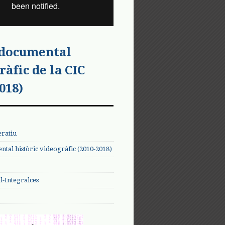
 documental
ràfic de la CIC
018)
eratiu
tal històric videogràfic (2010-2018)
-Integralces