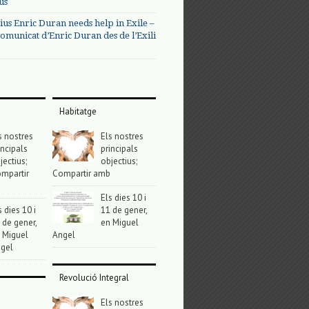
us
ius Enric Duran needs help in Exile –
omunicat d’Enric Duran des de l’Exili
Habitatge
s nostres
Els nostres
incipals
principals
jectius;
objectius;
mpartir
Compartir amb
Els dies 10 i
s dies 10 i
11 de gener,
 de gener,
en Miguel
 Miguel
Angel
gel
Revolució Integral
Els nostres