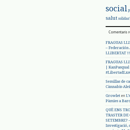
social
salut
solidar
Comentaris r
FRAGUAS LLI
– Federación
LLIBERTAT !!
FRAGUAS LLI
| KanPasqual
#LibertadLx
Semillas de c
Cànnabis-Ale
en
Growlet
L’
Pàmies a Bar
QUÈ ENS TRO
TRASTER DE 
SETEMBRE? – 
Investigació,