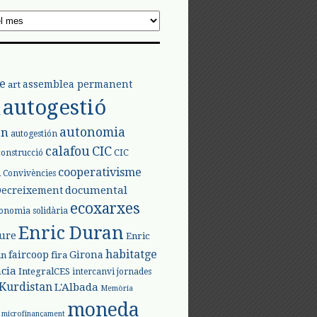
e
assemblea permanent
art
autogestió
l
autonomia
ón
autogestión
calafou
CIC
CIC
construcció
l
cooperativisme
Convivències
documental
Decreixement
ecoxarxes
onomia solidària
Enric Duran
iure
Enric
habitatge
faircoop
Girona
in
fira
cia
IntegralCES
intercanvi
jornades
Kurdistan
L'Albada
Memòria
moneda
microfinançament