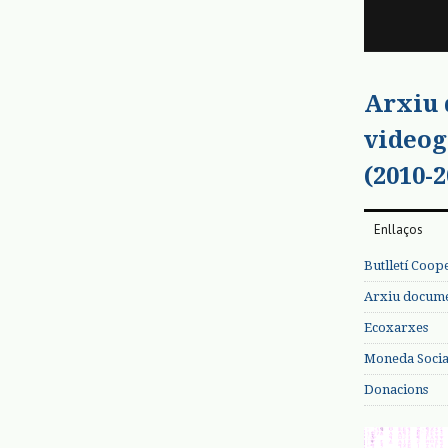
Arxiu
videog
(2010-2
Enllaços
Butlletí Coop
Arxiu documen
Ecoxarxes
Moneda Social
Donacions