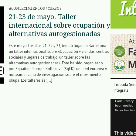
ACONTECIMIENTOS
/
CURSOS
21-23 de mayo. Taller
internacional sobre ocupación y
alternativas autogestionadas
Este mayo, los días 21, 22 y 23, tendrá lugar en Barcelona
un taller internacional sobre «Ocupación viviendas, centros
sociales y lugares de trabajo: un taller sobre las
alternativas autogestionadas». Éste ha sido organizado
por Squatting Europe Kollective (SqEK), una red europea y
norteamericana de investigación sobre el movimiento
okupa. Los talleres se […]
Trobada Sens
Integrals
Reproductor
Code PrivacyErr
been notified.
de
Baixa el fitxer: ht
vídeo