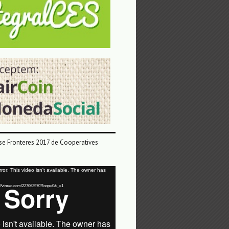
e Fronteres 2017 de Cooperatives
or: This video isn't available. The owner has
tps://vimeo.com/227063970?loop=0&_=1