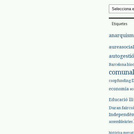
Arxius
Etiquetes
anarquism
aureasocia
autogesti
Barcelona
bio
comuna
coopfunding
economia
ec
Educació ll
Duran
fairco
Independèn
assembleàries
històrica
mercat