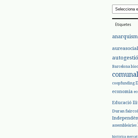
Arxius
Etiquetes
anarquism
aureasocia
autogesti
Barcelona
bio
comuna
coopfunding
economia
ec
Educació ll
Duran
fairco
Independèn
assembleàries
històrica
mercat