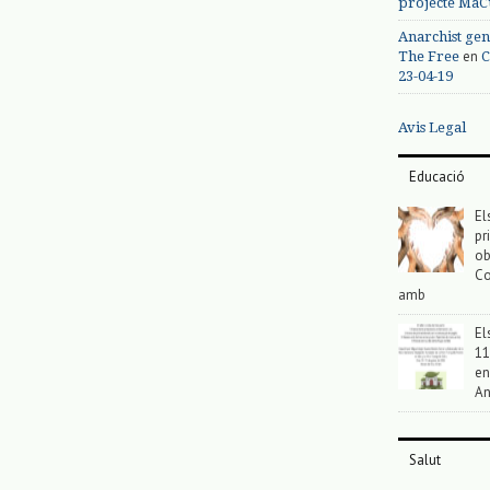
projecte MaC
Anarchist gen
en
The Free
C
23-04-19
Avis Legal
Educació
El
pr
ob
Co
amb
El
11
en
An
Salut