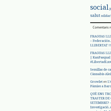
social
salut
solidar
Comentaris r
FRAGUAS LLI
– Federación
LLIBERTAT !!
FRAGUAS LLI
| KanPasqual
#LibertadLx
Semillas de c
Cànnabis-Ale
en
Growlet
L’
Pàmies a Bar
QUÈ ENS TRO
TRASTER DE 
SETEMBRE? – 
Investigació,