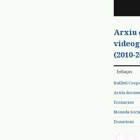
Arxiu
videog
(2010-2
Enllaços
Butlletí Coop
Arxiu documen
Ecoxarxes
Moneda Social
Donacions