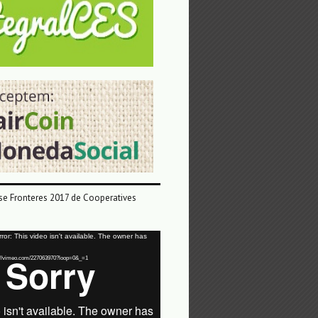
e Fronteres 2017 de Cooperatives
or: This video isn't available. The owner has
tps://vimeo.com/227063970?loop=0&_=1