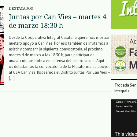
DESTACADOS
Juntas por Can Vies – martes 4
de marzo 18:30 h
Desde la Cooperativa Integral Catalana queremos mostrar
nuetsro apoyo a Can Vies. Por eso también os invitamos a
asistir y comparir la siguiente convocatoria, el próximo
martes 4 de marzo a las 18:30 h, para participar de
una acción simbólica en defensa del centro social. Aquí
os detallamos la convocatoria de la Plataforma de apoyo
al CSA Can Vies: Rodeemos el Distrito Juntas Por Can Vies –
[…]
Trobada Sens
Integrals
Reproductor
Code PrivacyErr
been notified.
de
Baixa el fitxer: ht
vídeo