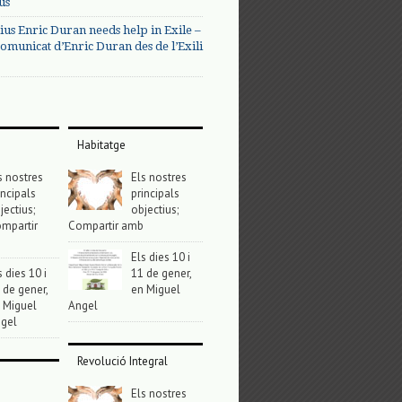
us
ius Enric Duran needs help in Exile –
omunicat d’Enric Duran des de l’Exili
Habitatge
s nostres
Els nostres
incipals
principals
jectius;
objectius;
mpartir
Compartir amb
Els dies 10 i
s dies 10 i
11 de gener,
 de gener,
en Miguel
 Miguel
Angel
gel
Revolució Integral
Els nostres