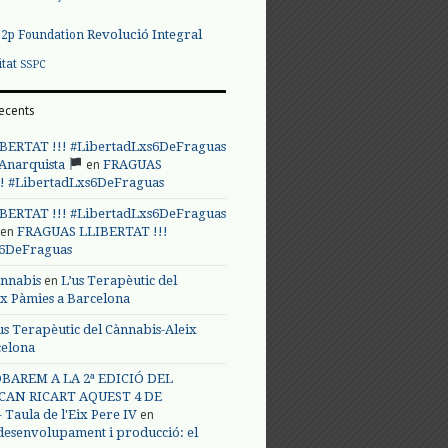
Revolució Integral
p2p Foundation
itat
SSPC
ecents
BERTAT !!! #LibertadLxs6DeFraguas
en
 Anarquista
FRAGUAS
! #LibertadLxs6DeFraguas
BERTAT !!! #LibertadLxs6DeFraguas
en
FRAGUAS LLIBERTAT !!!
s6DeFraguas
en
annabis
L’us Terapèutic del
ix Pàmies a Barcelona
us Terapèutic del Cànnabis-Aleix
celona
BAREM A LA 2ª EDICIÓ DEL
CAN RICART AQUEST 4 DE
en
Taula de l'Eix Pere IV
 desenvolupament i producció: el