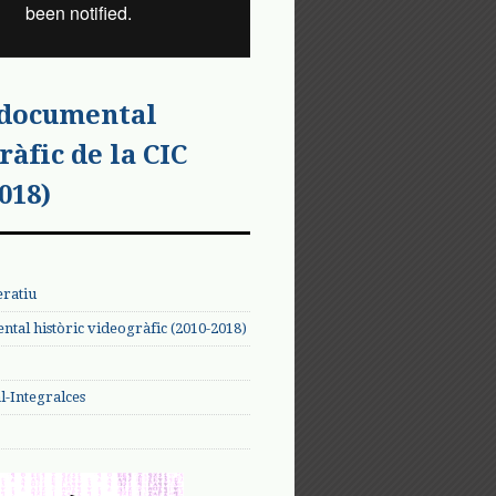
 documental
ràfic de la CIC
018)
eratiu
tal històric videogràfic (2010-2018)
-Integralces