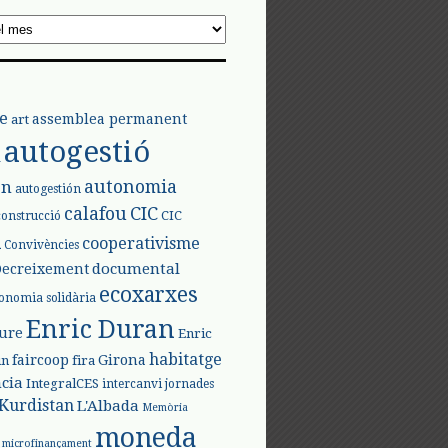
e
assemblea permanent
art
autogestió
l
autonomia
ón
autogestión
calafou
CIC
CIC
construcció
l
cooperativisme
Convivències
documental
Decreixement
ecoxarxes
onomia solidària
Enric Duran
iure
Enric
habitatge
faircoop
Girona
in
fira
cia
IntegralCES
intercanvi
jornades
Kurdistan
L'Albada
Memòria
moneda
microfinançament