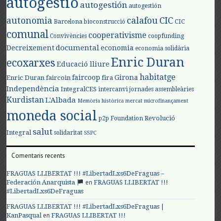
autogestió
autogestión
autogestión
autonomia
calafou
CIC
CIC
Barcelona
bioconstrucció
comunal
cooperativisme
Convivències
coopfunding
documental
Decreixement
economia
economia solidària
Enric Duran
ecoxarxes
Educació lliure
habitatge
faircoop
Girona
Enric Duran
faircoin
fira
Independència
IntegralCES
intercanvi
jornades assembleàries
Kurdistan
L'Albada
Memòria històrica
mercat
microfinançament
moneda social
Revolució
p2p Foundation
salut
Integral
solidaritat
SSPC
Comentaris recents
FRAGUAS LLIBERTAT !!! #LibertadLxs6DeFraguas –
en
Federación Anarquista
FRAGUAS LLIBERTAT !!!
#LibertadLxs6DeFraguas
FRAGUAS LLIBERTAT !!! #LibertadLxs6DeFraguas |
en
KanPasqual
FRAGUAS LLIBERTAT !!!