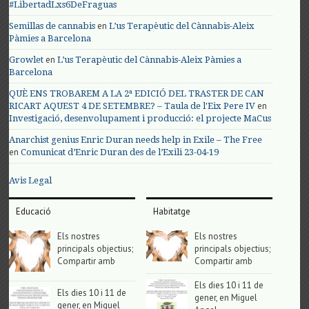
#LibertadLxs6DeFraguas
en
Semillas de cannabis
L’us Terapèutic del Cànnabis-Aleix
Pàmies a Barcelona
en
Growlet
L’us Terapèutic del Cànnabis-Aleix Pàmies a
Barcelona
QUÈ ENS TROBAREM A LA 2ª EDICIÓ DEL TRASTER DE CAN
en
RICART AQUEST 4 DE SETEMBRE? – Taula de l'Eix Pere IV
Investigació, desenvolupament i producció: el projecte MaCus
Anarchist genius Enric Duran needs help in Exile – The Free
en
Comunicat d’Enric Duran des de l’Exili 23-04-19
Avis Legal
Educació
Habitatge
Els nostres
Els nostres
principals objectius;
principals objectius;
Compartir amb
Compartir amb
Els dies 10 i 11 de
Els dies 10 i 11 de
gener, en Miguel
gener, en Miguel