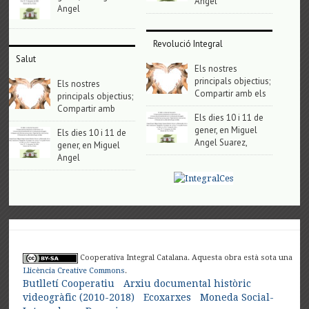
Angel
Angel
Revolució Integral
Salut
Els nostres
principals objectius;
Els nostres
Compartir amb els
principals objectius;
Compartir amb
Els dies 10 i 11 de
gener, en Miguel
Els dies 10 i 11 de
Angel Suarez,
gener, en Miguel
Angel
Cooperativa Integral Catalana. Aquesta obra està sota una
Llicència Creative Commons
.
Butlletí Cooperatiu
Arxiu documental històric
videogràfic (2010-2018)
Ecoxarxes
Moneda Social-