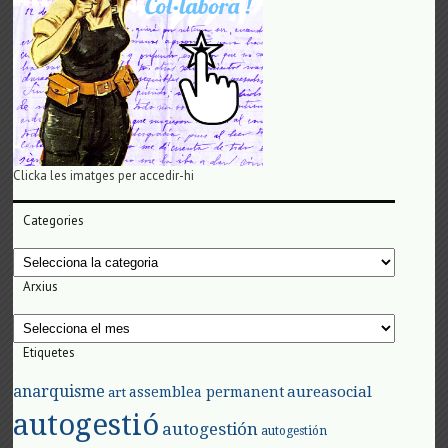
Clicka les imatges per accedir-hi
Categories
Categories
Arxius
Arxius
Etiquetes
anarquisme
aureasocial
assemblea permanent
art
autogestió
autogestión
autogestión