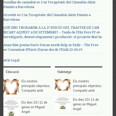
en
Semillas de cannabis
L’us Terapèutic del Cànnabis-Aleix
Pàmies a Barcelona
en
Growlet
L’us Terapèutic del Cànnabis-Aleix Pàmies a
Barcelona
QUÈ ENS TROBAREM A LA 2ª EDICIÓ DEL TRASTER DE CAN
en
RICART AQUEST 4 DE SETEMBRE? – Taula de l'Eix Pere IV
Investigació, desenvolupament i producció: el projecte MaCus
Anarchist genius Enric Duran needs help in Exile – The Free
en
Comunicat d’Enric Duran des de l’Exili 23-04-19
Avis Legal
Educació
Habitatge
Els nostres
Els nostres
principals objectius;
principals objectius;
Compartir amb
Compartir amb
Els dies 10 i 11 de
Els dies 10 i 11 de
gener, en Miguel
gener, en Miguel
Angel
Angel