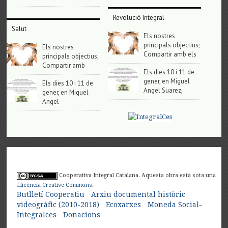
Revolució Integral
Salut
Els nostres
principals objectius;
Els nostres
Compartir amb els
principals objectius;
Compartir amb
Els dies 10 i 11 de
gener, en Miguel
Els dies 10 i 11 de
Angel Suarez,
gener, en Miguel
Angel
Cooperativa Integral Catalana. Aquesta obra està sota una
Llicència Creative Commons
.
Butlletí Cooperatiu
Arxiu documental històric
videogràfic (2010-2018)
Ecoxarxes
Moneda Social-
Integralces
Donacions