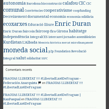
autonomia
calafou
CIC
CIC
Barcelona
bioconstrucció
comunal
cooperativisme
Convivències
coopfunding
documental
Decreixement
economia
economia solidària
Enric Duran
ecoxarxes
Educació lliure
habitatge
faircoop
Girona
Enric Duran
faircoin
fira
Independència
IntegralCES
intercanvi
jornades assembleàries
Kurdistan
L'Albada
Memòria històrica
mercat
microfinançament
moneda social
Revolució
p2p Foundation
salut
Integral
solidaritat
SSPC
Comentaris recents
FRAGUAS LLIBERTAT !!! #LibertadLxs6DeFraguas –
en
Federación Anarquista
FRAGUAS LLIBERTAT !!!
#LibertadLxs6DeFraguas
FRAGUAS LLIBERTAT !!! #LibertadLxs6DeFraguas |
en
KanPasqual
FRAGUAS LLIBERTAT !!!
#LibertadLxs6DeFraguas