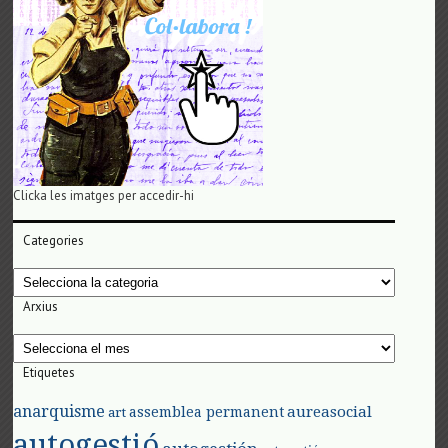
Clicka les imatges per accedir-hi
Categories
Categories
Arxius
Arxius
Etiquetes
anarquisme
aureasocial
assemblea permanent
art
autogestió