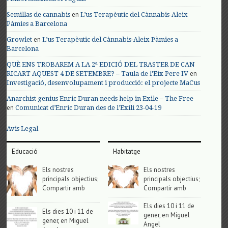
en
Semillas de cannabis
L’us Terapèutic del Cànnabis-Aleix
Pàmies a Barcelona
en
Growlet
L’us Terapèutic del Cànnabis-Aleix Pàmies a
Barcelona
QUÈ ENS TROBAREM A LA 2ª EDICIÓ DEL TRASTER DE CAN
en
RICART AQUEST 4 DE SETEMBRE? – Taula de l'Eix Pere IV
Investigació, desenvolupament i producció: el projecte MaCus
Anarchist genius Enric Duran needs help in Exile – The Free
en
Comunicat d’Enric Duran des de l’Exili 23-04-19
Avis Legal
Educació
Habitatge
Els nostres
Els nostres
principals objectius;
principals objectius;
Compartir amb
Compartir amb
Els dies 10 i 11 de
Els dies 10 i 11 de
gener, en Miguel
gener, en Miguel
Angel