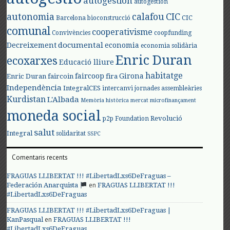
autogestión
autogestión
autonomia
calafou
CIC
CIC
Barcelona
bioconstrucció
comunal
cooperativisme
Convivències
coopfunding
documental
Decreixement
economia
economia solidària
Enric Duran
ecoxarxes
Educació lliure
habitatge
faircoop
Girona
Enric Duran
faircoin
fira
Independència
IntegralCES
intercanvi
jornades assembleàries
Kurdistan
L'Albada
Memòria històrica
mercat
microfinançament
moneda social
Revolució
p2p Foundation
salut
Integral
solidaritat
SSPC
Comentaris recents
FRAGUAS LLIBERTAT !!! #LibertadLxs6DeFraguas –
en
Federación Anarquista
FRAGUAS LLIBERTAT !!!
#LibertadLxs6DeFraguas
FRAGUAS LLIBERTAT !!! #LibertadLxs6DeFraguas |
en
KanPasqual
FRAGUAS LLIBERTAT !!!
#LibertadLxs6DeFraguas