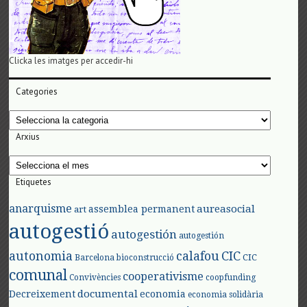
Clicka les imatges per accedir-hi
Categories
Categories
Arxius
Arxius
Etiquetes
anarquisme
aureasocial
assemblea permanent
art
autogestió
autogestión
autogestión
autonomia
calafou
CIC
CIC
Barcelona
bioconstrucció
comunal
cooperativisme
Convivències
coopfunding
documental
Decreixement
economia
economia solidària