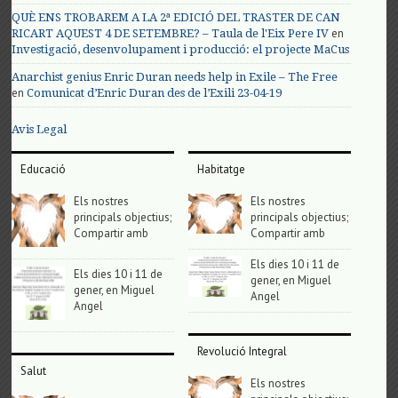
QUÈ ENS TROBAREM A LA 2ª EDICIÓ DEL TRASTER DE CAN
en
RICART AQUEST 4 DE SETEMBRE? – Taula de l'Eix Pere IV
Investigació, desenvolupament i producció: el projecte MaCus
Anarchist genius Enric Duran needs help in Exile – The Free
en
Comunicat d’Enric Duran des de l’Exili 23-04-19
Avis Legal
Educació
Habitatge
Els nostres
Els nostres
principals objectius;
principals objectius;
Compartir amb
Compartir amb
Els dies 10 i 11 de
Els dies 10 i 11 de
gener, en Miguel
gener, en Miguel
Angel
Angel
Revolució Integral
Salut
Els nostres