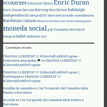
Enric Duran
ecoxarxes
Educació lliure
habitatge
faircoop
Girona
Enric Duran
faircoin
fira
Independència
IntegralCES
intercanvi
jornades assembleàries
Kurdistan
L'Albada
Memòria històrica
mercat
microfinançament
moneda social
Revolució
p2p Foundation
salut
Integral
solidaritat
SSPC
Comentaris recents
FRAGUAS LLIBERTAT !!! #LibertadLxs6DeFraguas –
en
Federación Anarquista
FRAGUAS LLIBERTAT !!!
#LibertadLxs6DeFraguas
FRAGUAS LLIBERTAT !!! #LibertadLxs6DeFraguas |
en
KanPasqual
FRAGUAS LLIBERTAT !!!
#LibertadLxs6DeFraguas
en
Semillas de cannabis
L’us Terapèutic del Cànnabis-Aleix
Pàmies a Barcelona
en
Growlet
L’us Terapèutic del Cànnabis-Aleix Pàmies a
Barcelona