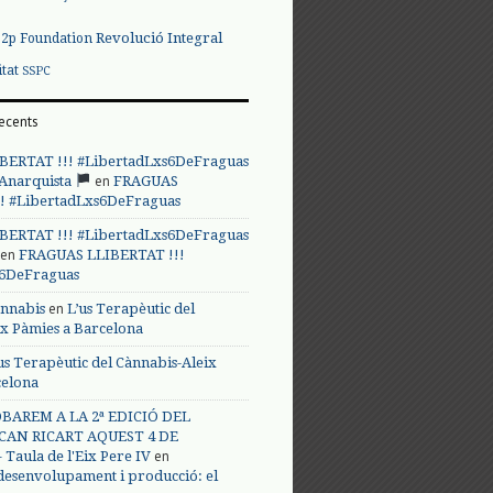
Revolució Integral
p2p Foundation
itat
SSPC
ecents
BERTAT !!! #LibertadLxs6DeFraguas
en
 Anarquista
FRAGUAS
! #LibertadLxs6DeFraguas
BERTAT !!! #LibertadLxs6DeFraguas
en
FRAGUAS LLIBERTAT !!!
s6DeFraguas
en
annabis
L’us Terapèutic del
ix Pàmies a Barcelona
us Terapèutic del Cànnabis-Aleix
celona
BAREM A LA 2ª EDICIÓ DEL
CAN RICART AQUEST 4 DE
en
Taula de l'Eix Pere IV
 desenvolupament i producció: el