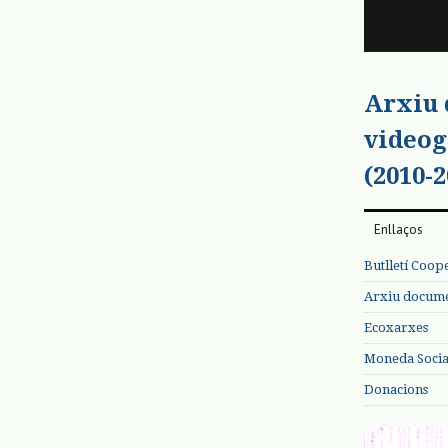
Arxiu
videog
(2010-2
Enllaços
Butlletí Coop
Arxiu documen
Ecoxarxes
Moneda Social
Donacions