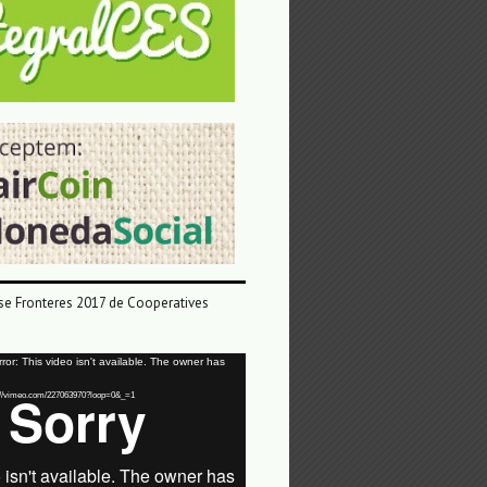
e Fronteres 2017 de Cooperatives
or: This video isn't available. The owner has
tps://vimeo.com/227063970?loop=0&_=1