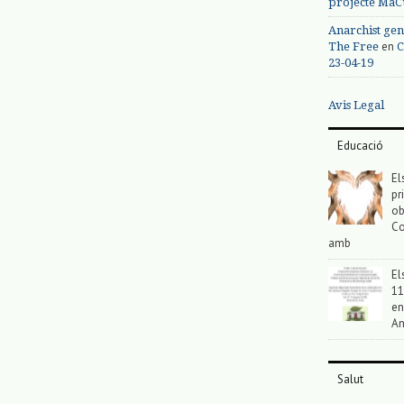
projecte MaC
Anarchist gen
en
The Free
C
23-04-19
Avis Legal
Educació
El
pr
ob
Co
amb
El
11
en
An
Salut