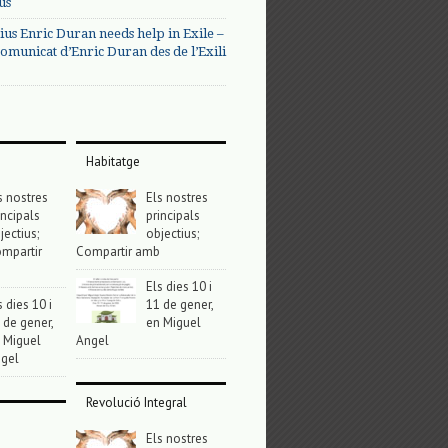
us
ius Enric Duran needs help in Exile –
omunicat d’Enric Duran des de l’Exili
Habitatge
s nostres
Els nostres
incipals
principals
jectius;
objectius;
mpartir
Compartir amb
Els dies 10 i
s dies 10 i
11 de gener,
 de gener,
en Miguel
 Miguel
Angel
gel
Revolució Integral
Els nostres