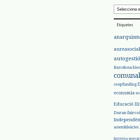
Arxius
Etiquetes
anarquism
aureasocia
autogesti
Barcelona
bio
comuna
coopfunding
economia
ec
Educació ll
Duran
fairco
Independèn
assembleàries
històrica
mercat