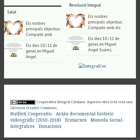
Revolució Integral
Salut
Els nostres
principals objectius;
Els nostres
Compartir amb els
principals objectius;
Compartir amb
Els dies 10 i 11 de
gener, en Miguel
Els dies 10 i 11 de
Angel Suarez,
gener, en Miguel
Angel
Cooperativa Integral Catalana. Aquesta obra està sota una
Llicència Creative Commons
.
Butlletí Cooperatiu
Arxiu documental històric
videogràfic (2010-2018)
Ecoxarxes
Moneda Social-
Integralces
Donacions