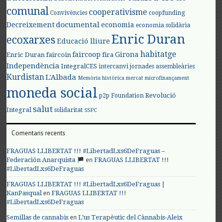
comunal
cooperativisme
Convivències
coopfunding
documental
Decreixement
economia
economia solidària
Enric Duran
ecoxarxes
Educació lliure
habitatge
faircoop
Girona
Enric Duran
faircoin
fira
Independència
IntegralCES
intercanvi
jornades assembleàries
Kurdistan
L'Albada
Memòria històrica
mercat
microfinançament
moneda social
Revolució
p2p Foundation
salut
Integral
solidaritat
SSPC
Comentaris recents
FRAGUAS LLIBERTAT !!! #LibertadLxs6DeFraguas –
en
Federación Anarquista
FRAGUAS LLIBERTAT !!!
#LibertadLxs6DeFraguas
FRAGUAS LLIBERTAT !!! #LibertadLxs6DeFraguas |
en
KanPasqual
FRAGUAS LLIBERTAT !!!
#LibertadLxs6DeFraguas
en
Semillas de cannabis
L’us Terapèutic del Cànnabis-Aleix