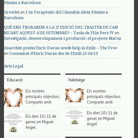
Pàmies a Barcelona
en
Growlet
L’us Terapèutic del Cànnabis-Aleix Pàmies a
Barcelona
QUÈ ENS TROBAREM A LA 2ª EDICIÓ DEL TRASTER DE CAN
en
RICART AQUEST 4 DE SETEMBRE? – Taula de l'Eix Pere IV
Investigació, desenvolupament i producció: el projecte MaCus
Anarchist genius Enric Duran needs help in Exile – The Free
en
Comunicat d’Enric Duran des de l’Exili 23-04-19
Avis Legal
Educació
Habitatge
Els nostres
Els nostres
principals objectius;
principals objectius;
Compartir amb
Compartir amb
Els dies 10 i 11 de
Els dies 10 i 11 de
gener, en Miguel
gener, en Miguel
Angel
Angel