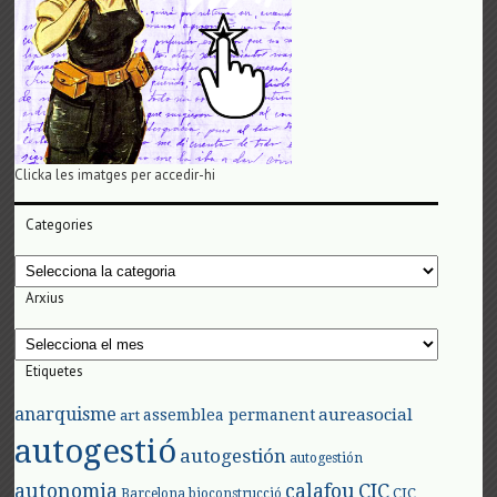
Clicka les imatges per accedir-hi
Categories
Categories
Arxius
Arxius
Etiquetes
anarquisme
aureasocial
assemblea permanent
art
autogestió
autogestión
autogestión
autonomia
calafou
CIC
CIC
Barcelona
bioconstrucció