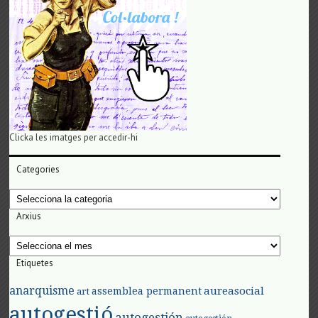
Clicka les imatges per accedir-hi
Categories
Categories
Arxius
Arxius
Etiquetes
anarquisme
aureasocial
assemblea permanent
art
autogestió
autogestión