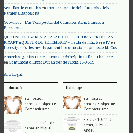
en
Semillas de cannabis
L’us Terapèutic del Cànnabis-Aleix
Pàmies a Barcelona
en
Growlet
L’us Terapèutic del Cànnabis-Aleix Pàmies a
Barcelona
QUÈ ENS TROBAREM A LA 2ª EDICIÓ DEL TRASTER DE CAN
en
RICART AQUEST 4 DE SETEMBRE? – Taula de l'Eix Pere IV
Investigació, desenvolupament i producció: el projecte MaCus
Anarchist genius Enric Duran needs help in Exile – The Free
en
Comunicat d’Enric Duran des de l’Exili 23-04-19
Avis Legal
Educació
Habitatge
Els nostres
Els nostres
principals objectius;
principals objectius;
Compartir amb
Compartir amb
Els dies 10 i 11 de
Els dies 10 i 11 de
gener, en Miguel
gener, en Miguel
Angel