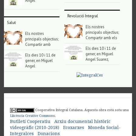
Angel
Revolució Integral
Salut
Els nostres
principals objectius;
Els nostres
Compartir amb els
principals objectius;
Compartir amb
Els dies 10 i 11 de
gener, en Miguel
Els dies 10 i 11 de
Angel Suarez,
gener, en Miguel
Angel
Cooperativa Integral Catalana. Aquesta obra està sota una
Llicència Creative Commons
.
Butlletí Cooperatiu
Arxiu documental històric
videogràfic (2010-2018)
Ecoxarxes
Moneda Social-
Integralces
Donacions