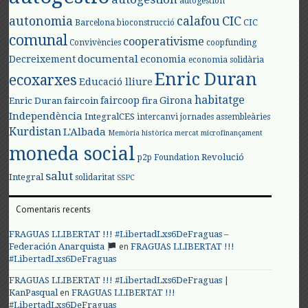
autogestión
autonomia
calafou
CIC
CIC
Barcelona
bioconstrucció
comunal
cooperativisme
Convivències
coopfunding
documental
Decreixement
economia
economia solidària
Enric Duran
ecoxarxes
Educació lliure
habitatge
faircoop
Girona
Enric Duran
faircoin
fira
Independència
IntegralCES
intercanvi
jornades assembleàries
Kurdistan
L'Albada
Memòria històrica
mercat
microfinançament
moneda social
Revolució
p2p Foundation
salut
Integral
solidaritat
SSPC
Comentaris recents
FRAGUAS LLIBERTAT !!! #LibertadLxs6DeFraguas –
en
Federación Anarquista
FRAGUAS LLIBERTAT !!!
#LibertadLxs6DeFraguas
FRAGUAS LLIBERTAT !!! #LibertadLxs6DeFraguas |
en
KanPasqual
FRAGUAS LLIBERTAT !!!
#LibertadLxs6DeFraguas