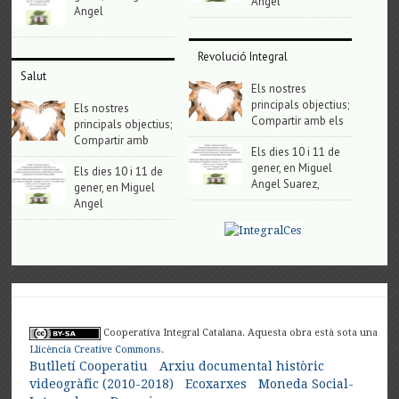
Angel
Angel
Revolució Integral
Salut
Els nostres
principals objectius;
Els nostres
Compartir amb els
principals objectius;
Compartir amb
Els dies 10 i 11 de
gener, en Miguel
Els dies 10 i 11 de
Angel Suarez,
gener, en Miguel
Angel
Cooperativa Integral Catalana. Aquesta obra està sota una
Llicència Creative Commons
.
Butlletí Cooperatiu
Arxiu documental històric
videogràfic (2010-2018)
Ecoxarxes
Moneda Social-