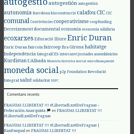
autogestió
autogestión
autogestión
autonomia
calafou
CIC
CIC
Barcelona
bioconstrucció
comunal
cooperativisme
Convivències
coopfunding
documental
Decreixement
economia
economia solidària
Enric Duran
ecoxarxes
Educació lliure
habitatge
faircoop
Girona
Enric Duran
faircoin
fira
Independència
IntegralCES
intercanvi
jornades assembleàries
Kurdistan
L'Albada
Memòria històrica
mercat
microfinançament
moneda social
Revolució
p2p Foundation
salut
Integral
solidaritat
SSPC
Comentaris recents
FRAGUAS LLIBERTAT !!! #LibertadLxs6DeFraguas –
en
Federación Anarquista
FRAGUAS LLIBERTAT !!!
#LibertadLxs6DeFraguas
FRAGUAS LLIBERTAT !!! #LibertadLxs6DeFraguas |
en
KanPasqual
FRAGUAS LLIBERTAT !!!