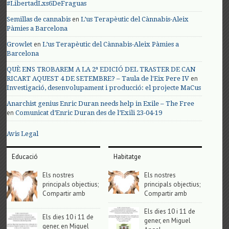
#LibertadLxs6DeFraguas
en
Semillas de cannabis
L’us Terapèutic del Cànnabis-Aleix
Pàmies a Barcelona
en
Growlet
L’us Terapèutic del Cànnabis-Aleix Pàmies a
Barcelona
QUÈ ENS TROBAREM A LA 2ª EDICIÓ DEL TRASTER DE CAN
en
RICART AQUEST 4 DE SETEMBRE? – Taula de l'Eix Pere IV
Investigació, desenvolupament i producció: el projecte MaCus
Anarchist genius Enric Duran needs help in Exile – The Free
en
Comunicat d’Enric Duran des de l’Exili 23-04-19
Avis Legal
Educació
Habitatge
Els nostres
Els nostres
principals objectius;
principals objectius;
Compartir amb
Compartir amb
Els dies 10 i 11 de
Els dies 10 i 11 de
gener, en Miguel
gener, en Miguel