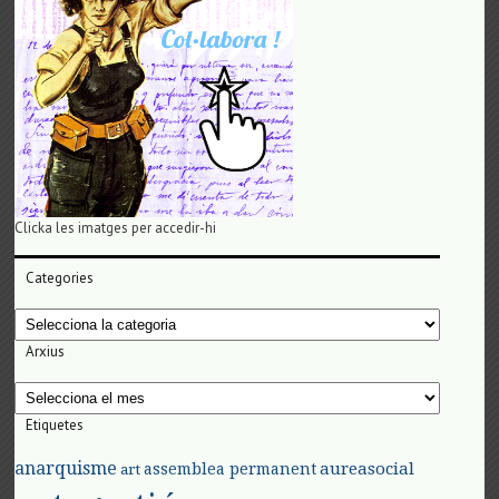
Clicka les imatges per accedir-hi
Categories
Categories
Arxius
Arxius
Etiquetes
anarquisme
aureasocial
assemblea permanent
art