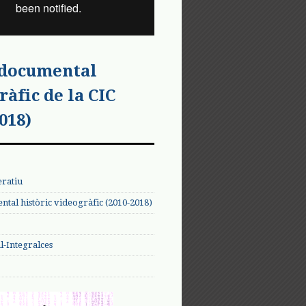
 documental
ràfic de la CIC
018)
eratiu
tal històric videogràfic (2010-2018)
-Integralces