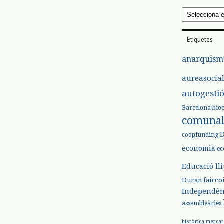
Arxius
Etiquetes
anarquism
aureasocia
autogesti
Barcelona
bio
comuna
coopfunding
economia
ec
Educació ll
Duran
fairco
Independèn
assembleàries
històrica
mercat