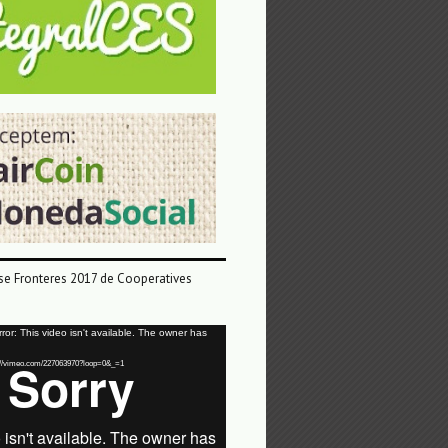
e Fronteres 2017 de Cooperatives
or: This video isn't available. The owner has
tps://vimeo.com/227063970?loop=0&_=1