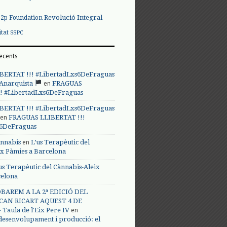
Revolució Integral
p2p Foundation
itat
SSPC
ecents
BERTAT !!! #LibertadLxs6DeFraguas
en
 Anarquista
FRAGUAS
! #LibertadLxs6DeFraguas
BERTAT !!! #LibertadLxs6DeFraguas
en
FRAGUAS LLIBERTAT !!!
s6DeFraguas
en
annabis
L’us Terapèutic del
ix Pàmies a Barcelona
us Terapèutic del Cànnabis-Aleix
celona
BAREM A LA 2ª EDICIÓ DEL
CAN RICART AQUEST 4 DE
en
Taula de l'Eix Pere IV
 desenvolupament i producció: el