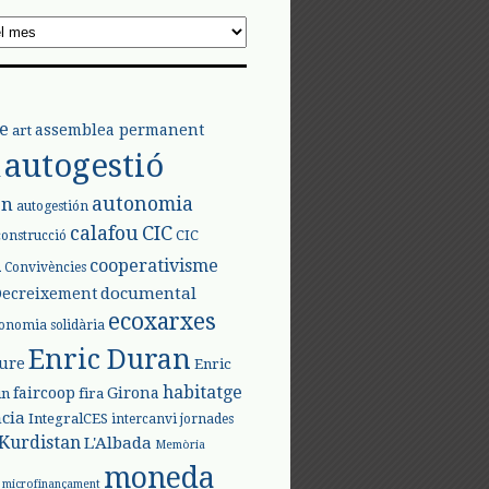
e
assemblea permanent
art
autogestió
l
autonomia
ón
autogestión
calafou
CIC
CIC
construcció
l
cooperativisme
Convivències
documental
Decreixement
ecoxarxes
onomia solidària
Enric Duran
iure
Enric
habitatge
faircoop
Girona
in
fira
cia
IntegralCES
intercanvi
jornades
Kurdistan
L'Albada
Memòria
moneda
microfinançament