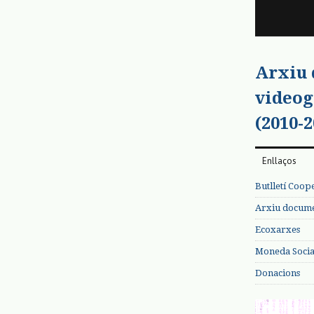
Arxiu
videog
(2010-2
Enllaços
Butlletí Coop
Arxiu documen
Ecoxarxes
Moneda Social
Donacions