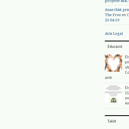
projecte MaC
Anarchist gen
en
The Free
C
23-04-19
Avis Legal
Educació
El
pr
ob
Co
amb
El
11
en
An
Salut