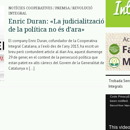
NOTÍCIES COOPERATIVES
/
PREMSA
/
REVOLUCIÓ
INTEGRAL
Enric Duran: «La judicialització
de la política no és d’ara»
El company Enric Duran, cofundador de la Cooperativa
Integral Catalana, a l’exili des de l’any 2013, ha escrit un
breu però contundent article al diari Ara, aquest diumenge
29 de gener, en el context de la persecució política que
estan patint ex-alts càrrecs del Govern de la Generalitat de
Catalunya o […]
Trobada Sens
Integrals
Reproductor
Code PrivacyErr
been notified.
de
Baixa el fitxer: ht
vídeo