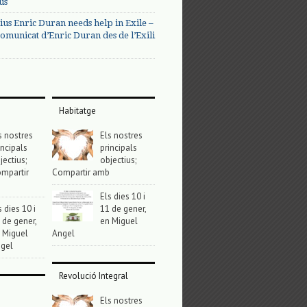
us
ius Enric Duran needs help in Exile –
omunicat d’Enric Duran des de l’Exili
Habitatge
s nostres
Els nostres
incipals
principals
jectius;
objectius;
mpartir
Compartir amb
Els dies 10 i
s dies 10 i
11 de gener,
 de gener,
en Miguel
 Miguel
Angel
gel
Revolució Integral
Els nostres