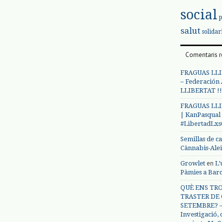
social
salut
solidar
Comentaris r
FRAGUAS LLI
– Federación
LLIBERTAT !!
FRAGUAS LLI
| KanPasqual
#LibertadLx
Semillas de c
Cànnabis-Ale
en
Growlet
L’
Pàmies a Bar
QUÈ ENS TRO
TRASTER DE 
SETEMBRE? – 
Investigació,