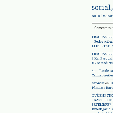
social
salut
solidar
Comentaris r
FRAGUAS LLI
– Federación
LLIBERTAT !!
FRAGUAS LLI
| KanPasqual
#LibertadLx
Semillas de c
Cànnabis-Ale
en
Growlet
L’
Pàmies a Bar
QUÈ ENS TRO
TRASTER DE 
SETEMBRE? – 
Investigació,