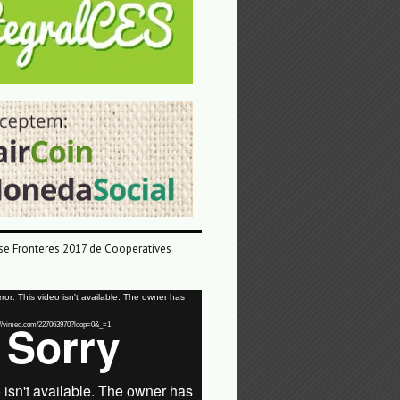
e Fronteres 2017 de Cooperatives
or: This video isn't available. The owner has
tps://vimeo.com/227063970?loop=0&_=1