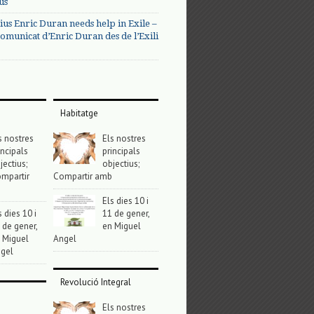
us
ius Enric Duran needs help in Exile –
omunicat d’Enric Duran des de l’Exili
Habitatge
s nostres
Els nostres
incipals
principals
jectius;
objectius;
mpartir
Compartir amb
Els dies 10 i
s dies 10 i
11 de gener,
 de gener,
en Miguel
 Miguel
Angel
gel
Revolució Integral
Els nostres