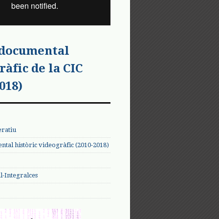
 documental
ràfic de la CIC
018)
eratiu
tal històric videogràfic (2010-2018)
-Integralces