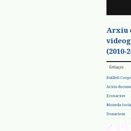
Arxiu
videog
(2010-2
Enllaços
Butlletí Coop
Arxiu documen
Ecoxarxes
Moneda Social
Donacions