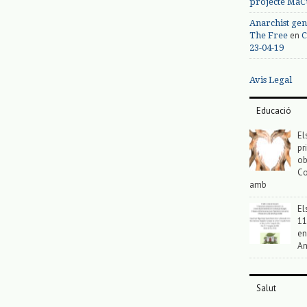
projecte MaC
Anarchist gen
en
The Free
C
23-04-19
Avis Legal
Educació
El
pr
ob
Co
amb
El
11
en
An
Salut