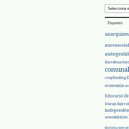
Arxius
Etiquetes
anarquism
aureasocia
autogesti
Barcelona
bio
comuna
coopfunding
economia
ec
Educació ll
Duran
fairco
Independèn
assembleàries
històrica
mercat