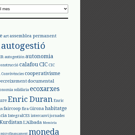
e
assemblea permanent
art
autogestió
l
autonomia
ón
autogestión
calafou
CIC
CIC
construcció
l
cooperativisme
Convivències
documental
Decreixement
ecoxarxes
onomia solidària
Enric Duran
iure
Enric
habitatge
faircoop
Girona
in
fira
cia
IntegralCES
intercanvi
jornades
Kurdistan
L'Albada
Memòria
moneda
microfinançament