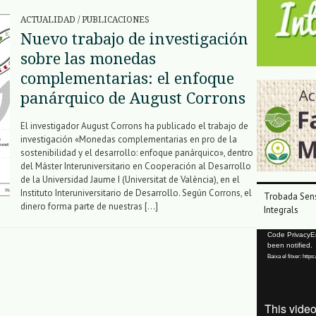
ACTUALIDAD
/
PUBLICACIONES
Nuevo trabajo de investigación
sobre las monedas
complementarias: el enfoque
panárquico de August Corrons
El investigador August Corrons ha publicado el trabajo de
investigación «Monedas complementarias en pro de la
sostenibilidad y el desarrollo: enfoque panárquico», dentro
del Máster Interuniversitario en Cooperación al Desarrollo
de la Universidad Jaume I (Universitat de València), en el
Instituto Interuniversitario de Desarrollo. Según Corrons, el
Trobada Sens
dinero forma parte de nuestras […]
Integrals
Reproductor
Code PrivacyErr
been notified.
de
Baixa el fitxer: ht
vídeo