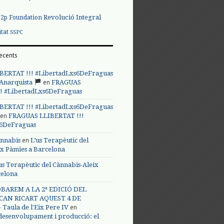
Revolució Integral
p2p Foundation
itat
SSPC
ecents
BERTAT !!! #LibertadLxs6DeFraguas
en
 Anarquista
FRAGUAS
! #LibertadLxs6DeFraguas
BERTAT !!! #LibertadLxs6DeFraguas
en
FRAGUAS LLIBERTAT !!!
s6DeFraguas
en
annabis
L’us Terapèutic del
ix Pàmies a Barcelona
us Terapèutic del Cànnabis-Aleix
celona
BAREM A LA 2ª EDICIÓ DEL
CAN RICART AQUEST 4 DE
en
Taula de l'Eix Pere IV
 desenvolupament i producció: el