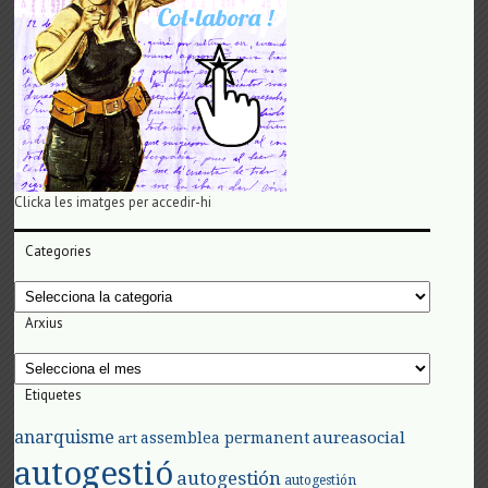
Clicka les imatges per accedir-hi
Categories
Categories
Arxius
Arxius
Etiquetes
anarquisme
aureasocial
assemblea permanent
art
autogestió
autogestión
autogestión