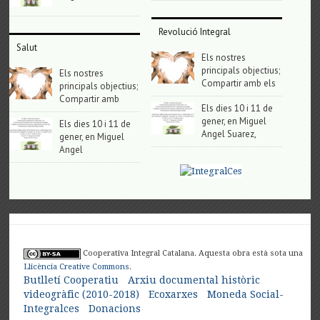
Revolució Integral
Salut
Els nostres
principals objectius;
Els nostres
Compartir amb els
principals objectius;
Compartir amb
Els dies 10 i 11 de
gener, en Miguel
Els dies 10 i 11 de
Angel Suarez,
gener, en Miguel
Angel
Cooperativa Integral Catalana. Aquesta obra està sota una
Llicència Creative Commons
.
Butlletí Cooperatiu
Arxiu documental històric
videogràfic (2010-2018)
Ecoxarxes
Moneda Social-
Integralces
Donacions