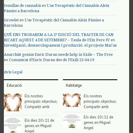
en
Semillas de cannabis
L’us Terapèutic del Cànnabis-Aleix
Pàmies a Barcelona
en
Growlet
L’us Terapèutic del Cànnabis-Aleix Pàmies a
Barcelona
QUÈ ENS TROBAREM A LA 2ª EDICIÓ DEL TRASTER DE CAN
en
RICART AQUEST 4 DE SETEMBRE? – Taula de l'Eix Pere IV
Investigació, desenvolupament i producció: el projecte MaCus
Anarchist genius Enric Duran needs help in Exile – The Free
en
Comunicat d’Enric Duran des de l’Exili 23-04-19
Avis Legal
Educació
Habitatge
Els nostres
Els nostres
principals objectius;
principals objectius;
Compartir amb
Compartir amb
Els dies 10 i 11 de
Els dies 10 i 11 de
gener, en Miguel
gener, en Miguel
Angel
Angel