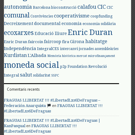
autonomia
calafou
CIC
CIC
Barcelona
bioconstrucció
comunal
cooperativisme
Convivències
coopfunding
documental
Decreixement
economia
economia solidària
Enric Duran
ecoxarxes
Educació lliure
habitatge
faircoop
Girona
Enric Duran
faircoin
fira
Independència
IntegralCES
intercanvi
jornades assembleàries
Kurdistan
L'Albada
Memòria històrica
mercat
microfinançament
moneda social
Revolució
p2p Foundation
salut
Integral
solidaritat
SSPC
Comentaris recents
FRAGUAS LLIBERTAT !!! #LibertadLxs6DeFraguas –
en
Federación Anarquista
FRAGUAS LLIBERTAT !!!
#LibertadLxs6DeFraguas
FRAGUAS LLIBERTAT !!! #LibertadLxs6DeFraguas |
en
KanPasqual
FRAGUAS LLIBERTAT !!!
#LibertadLxs6DeFraguas