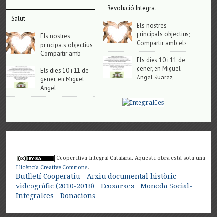
Revolució Integral
Salut
Els nostres
principals objectius;
Els nostres
Compartir amb els
principals objectius;
Compartir amb
Els dies 10 i 11 de
gener, en Miguel
Els dies 10 i 11 de
Angel Suarez,
gener, en Miguel
Angel
Cooperativa Integral Catalana. Aquesta obra està sota una
Llicència Creative Commons
.
Butlletí Cooperatiu
Arxiu documental històric
videogràfic (2010-2018)
Ecoxarxes
Moneda Social-
Integralces
Donacions