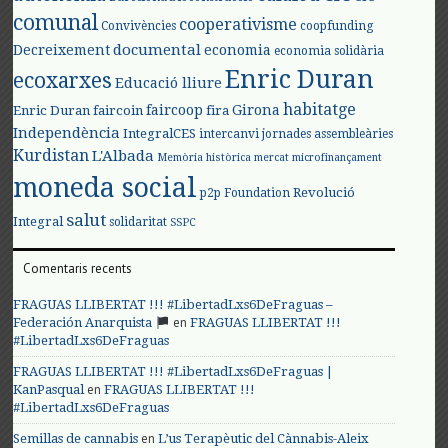
comunal
cooperativisme
Convivències
coopfunding
documental
Decreixement
economia
economia solidària
Enric Duran
ecoxarxes
Educació lliure
habitatge
faircoop
Girona
Enric Duran
faircoin
fira
Independència
IntegralCES
intercanvi
jornades assembleàries
Kurdistan
L'Albada
Memòria històrica
mercat
microfinançament
moneda social
Revolució
p2p Foundation
salut
Integral
solidaritat
SSPC
Comentaris recents
FRAGUAS LLIBERTAT !!! #LibertadLxs6DeFraguas –
en
Federación Anarquista
FRAGUAS LLIBERTAT !!!
#LibertadLxs6DeFraguas
FRAGUAS LLIBERTAT !!! #LibertadLxs6DeFraguas |
en
KanPasqual
FRAGUAS LLIBERTAT !!!
#LibertadLxs6DeFraguas
en
Semillas de cannabis
L’us Terapèutic del Cànnabis-Aleix