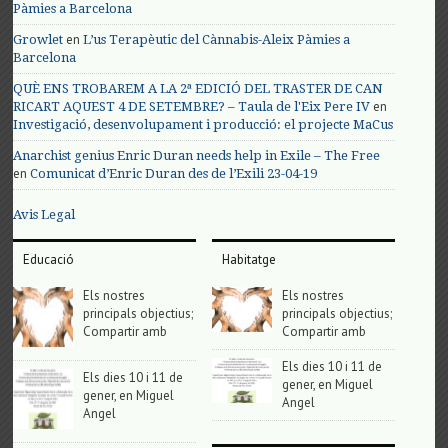
Pàmies a Barcelona
en
Growlet
L’us Terapèutic del Cànnabis-Aleix Pàmies a
Barcelona
QUÈ ENS TROBAREM A LA 2ª EDICIÓ DEL TRASTER DE CAN
en
RICART AQUEST 4 DE SETEMBRE? – Taula de l'Eix Pere IV
Investigació, desenvolupament i producció: el projecte MaCus
Anarchist genius Enric Duran needs help in Exile – The Free
en
Comunicat d’Enric Duran des de l’Exili 23-04-19
Avis Legal
Educació
Habitatge
Els nostres
Els nostres
principals objectius;
principals objectius;
Compartir amb
Compartir amb
Els dies 10 i 11 de
Els dies 10 i 11 de
gener, en Miguel
gener, en Miguel
Angel
Angel