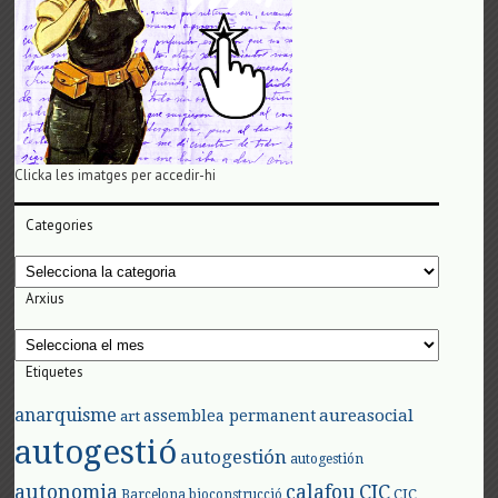
Clicka les imatges per accedir-hi
Categories
Categories
Arxius
Arxius
Etiquetes
anarquisme
aureasocial
assemblea permanent
art
autogestió
autogestión
autogestión
autonomia
calafou
CIC
CIC
Barcelona
bioconstrucció