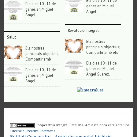
Els dies 10 i 11 de
Els dies 10 i 11 de
gener, en Miguel
gener, en Miguel
Angel
Angel
Revolució Integral
Salut
Els nostres
principals objectius;
Els nostres
Compartir amb els
principals objectius;
Compartir amb
Els dies 10 i 11 de
gener, en Miguel
Els dies 10 i 11 de
Angel Suarez,
gener, en Miguel
Angel
Cooperativa Integral Catalana. Aquesta obra està sota una
Llicència Creative Commons
.
Butlletí Cooperatiu
Arxiu documental històric