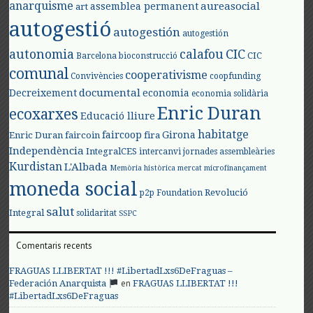
anarquisme
aureasocial
assemblea permanent
art
autogestió
autogestión
autogestión
autonomia
calafou
CIC
CIC
Barcelona
bioconstrucció
comunal
cooperativisme
Convivències
coopfunding
documental
Decreixement
economia
economia solidària
Enric Duran
ecoxarxes
Educació lliure
habitatge
faircoop
Girona
Enric Duran
faircoin
fira
Independència
IntegralCES
intercanvi
jornades assembleàries
Kurdistan
L'Albada
Memòria històrica
mercat
microfinançament
moneda social
Revolució
p2p Foundation
salut
Integral
solidaritat
SSPC
Comentaris recents
FRAGUAS LLIBERTAT !!! #LibertadLxs6DeFraguas –
en
Federación Anarquista
FRAGUAS LLIBERTAT !!!
#LibertadLxs6DeFraguas