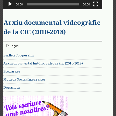
00:00
00:00
Arxiu documental videogràfic
de la CIC (2010-2018)
Enllaços
Butlletí Cooperatiu
Arxiu documental històric videogràfic (2010-2018)
Ecoxarxes
Moneda Social-Integralces
Donacions