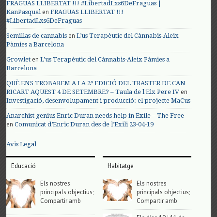
FRAGUAS LLIBERTAT !!! #LibertadLxs6DeFraguas |
en
KanPasqual
FRAGUAS LLIBERTAT !!!
#LibertadLxs6DeFraguas
en
Semillas de cannabis
L’us Terapèutic del Cànnabis-Aleix
Pàmies a Barcelona
en
Growlet
L’us Terapèutic del Cànnabis-Aleix Pàmies a
Barcelona
QUÈ ENS TROBAREM A LA 2ª EDICIÓ DEL TRASTER DE CAN
en
RICART AQUEST 4 DE SETEMBRE? – Taula de l'Eix Pere IV
Investigació, desenvolupament i producció: el projecte MaCus
Anarchist genius Enric Duran needs help in Exile – The Free
en
Comunicat d’Enric Duran des de l’Exili 23-04-19
Avis Legal
Educació
Habitatge
Els nostres
Els nostres
principals objectius;
principals objectius;
Compartir amb
Compartir amb