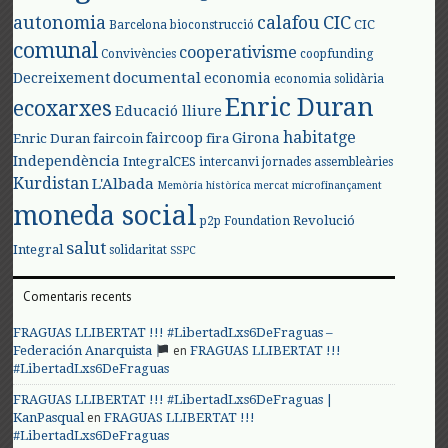
autonomia
calafou
CIC
CIC
Barcelona
bioconstrucció
comunal
cooperativisme
Convivències
coopfunding
documental
Decreixement
economia
economia solidària
Enric Duran
ecoxarxes
Educació lliure
habitatge
faircoop
Girona
Enric Duran
faircoin
fira
Independència
IntegralCES
intercanvi
jornades assembleàries
Kurdistan
L'Albada
Memòria històrica
mercat
microfinançament
moneda social
Revolució
p2p Foundation
salut
Integral
solidaritat
SSPC
Comentaris recents
FRAGUAS LLIBERTAT !!! #LibertadLxs6DeFraguas –
en
Federación Anarquista
FRAGUAS LLIBERTAT !!!
#LibertadLxs6DeFraguas
FRAGUAS LLIBERTAT !!! #LibertadLxs6DeFraguas |
en
KanPasqual
FRAGUAS LLIBERTAT !!!
#LibertadLxs6DeFraguas