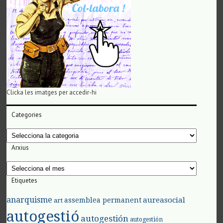
Clicka les imatges per accedir-hi
Categories
Categories
Arxius
Arxius
Etiquetes
anarquisme
aureasocial
assemblea permanent
art
autogestió
autogestión
autogestión