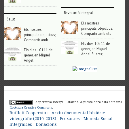
Revolució Integral
Salut
Els nostres
principals objectius;
Els nostres
Compartir amb els
principals objectius;
Compartir amb
Els dies 10 i 11 de
gener, en Miguel
Els dies 10 i 11 de
Angel Suarez,
gener, en Miguel
Angel
Cooperativa Integral Catalana. Aquesta obra està sota una
Llicència Creative Commons
.
Butlletí Cooperatiu
Arxiu documental històric
videogràfic (2010-2018)
Ecoxarxes
Moneda Social-
Integralces
Donacions