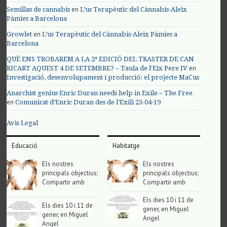
en
Semillas de cannabis
L’us Terapèutic del Cànnabis-Aleix
Pàmies a Barcelona
en
Growlet
L’us Terapèutic del Cànnabis-Aleix Pàmies a
Barcelona
QUÈ ENS TROBAREM A LA 2ª EDICIÓ DEL TRASTER DE CAN
en
RICART AQUEST 4 DE SETEMBRE? – Taula de l'Eix Pere IV
Investigació, desenvolupament i producció: el projecte MaCus
Anarchist genius Enric Duran needs help in Exile – The Free
en
Comunicat d’Enric Duran des de l’Exili 23-04-19
Avis Legal
Educació
Habitatge
Els nostres
Els nostres
principals objectius;
principals objectius;
Compartir amb
Compartir amb
Els dies 10 i 11 de
Els dies 10 i 11 de
gener, en Miguel
gener, en Miguel
Angel
Angel