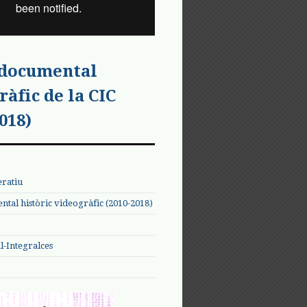
 documental
ràfic de la CIC
018)
eratiu
tal històric videogràfic (2010-2018)
-Integralces