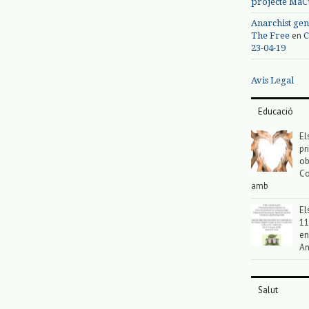
projecte MaC
Anarchist gen
en
The Free
C
23-04-19
Avis Legal
Educació
El
pr
ob
Co
amb
El
11
en
An
Salut