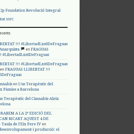
Revolució Integral
p2p Foundation
itat
SSPC
ecents
BERTAT !!! #LibertadLxs6DeFraguas
en
 Anarquista
FRAGUAS
! #LibertadLxs6DeFraguas
BERTAT !!! #LibertadLxs6DeFraguas
en
FRAGUAS LLIBERTAT !!!
s6DeFraguas
en
annabis
L’us Terapèutic del
ix Pàmies a Barcelona
us Terapèutic del Cànnabis-Aleix
celona
BAREM A LA 2ª EDICIÓ DEL
CAN RICART AQUEST 4 DE
en
Taula de l'Eix Pere IV
 desenvolupament i producció: el