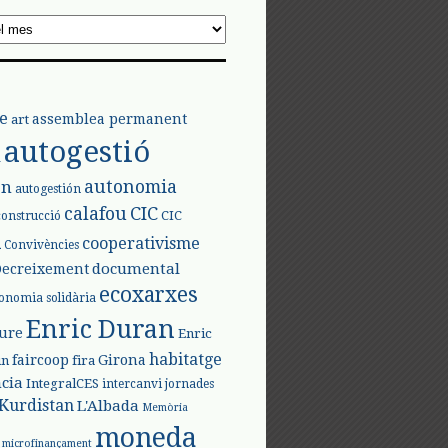
e
assemblea permanent
art
autogestió
l
autonomia
ón
autogestión
calafou
CIC
CIC
construcció
l
cooperativisme
Convivències
documental
Decreixement
ecoxarxes
onomia solidària
Enric Duran
iure
Enric
habitatge
faircoop
Girona
in
fira
cia
IntegralCES
intercanvi
jornades
Kurdistan
L'Albada
Memòria
moneda
microfinançament