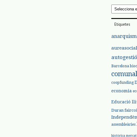
Arxius
Etiquetes
anarquism
aureasocia
autogesti
Barcelona
bio
comuna
coopfunding
economia
ec
Educació ll
Duran
fairco
Independèn
assembleàries
històrica
mercat