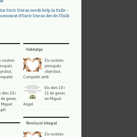
us
ius Enric Duran needs help in Exile –
omunicat d’Enric Duran des de l’Exili
Habitatge
s nostres
Els nostres
incipals
principals
jectius;
objectius;
mpartir
Compartir amb
Els dies 10 i
s dies 10 i
11 de gener,
 de gener,
en Miguel
 Miguel
Angel
gel
Revolució Integral
Els nostres