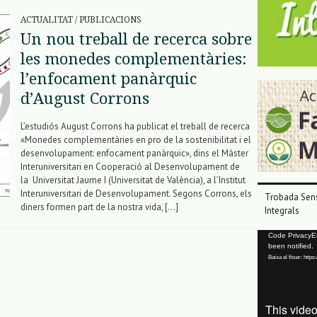
ACTUALITAT
/
PUBLICACIONS
Un nou treball de recerca sobre
les monedes complementàries:
l’enfocament panàrquic
d’August Corrons
L’estudiós August Corrons ha publicat el treball de recerca
«Monedes complementàries en pro de la sostenibilitat i el
desenvolupament: enfocament panàrquic», dins el Màster
Interuniversitari en Cooperació al Desenvolupament de
la Universitat Jaume I (Universitat de València), a l’Institut
Interuniversitari de Desenvolupament. Segons Corrons, els
Trobada Sens
diners formen part de la nostra vida, […]
Integrals
Reproductor
Code PrivacyErr
been notified.
de
Baixa el fitxer: ht
vídeo