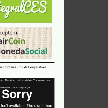
e Fronteres 2017 de Cooperatives
or: This video isn't available. The owner has
tps://vimeo.com/227063970?loop=0&_=1