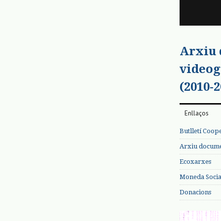
Arxiu
videog
(2010-2
Enllaços
Butlletí Coop
Arxiu documen
Ecoxarxes
Moneda Social
Donacions