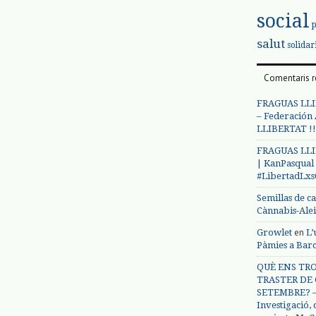
social
salut
solidar
Comentaris r
FRAGUAS LLI
– Federación
LLIBERTAT !!
FRAGUAS LLI
| KanPasqual
#LibertadLx
Semillas de c
Cànnabis-Ale
en
Growlet
L’
Pàmies a Bar
QUÈ ENS TRO
TRASTER DE 
SETEMBRE? – 
Investigació,