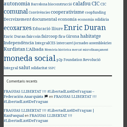
autonomia
calafou
CIC
CIC
Barcelona
bioconstrucció
comunal
cooperativisme
Convivències
coopfunding
documental
Decreixement
economia
economia solidària
Enric Duran
ecoxarxes
Educació lliure
habitatge
faircoop
Girona
Enric Duran
faircoin
fira
Independència
IntegralCES
intercanvi
jornades assembleàries
Kurdistan
L'Albada
Memòria històrica
mercat
microfinançament
moneda social
Revolució
p2p Foundation
salut
Integral
solidaritat
SSPC
Comentaris recents
FRAGUAS LLIBERTAT !!! #LibertadLxs6DeFraguas –
en
Federación Anarquista
FRAGUAS LLIBERTAT !!!
#LibertadLxs6DeFraguas
FRAGUAS LLIBERTAT !!! #LibertadLxs6DeFraguas |
en
KanPasqual
FRAGUAS LLIBERTAT !!!
#LibertadLxs6DeFraguas