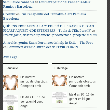
en
Semillas de cannabis
L’us Terapèutic del Cànnabis-Aleix
Pàmies a Barcelona
en
Growlet
L’us Terapèutic del Cànnabis-Aleix Pàmies a
Barcelona
QUÈ ENS TROBAREM A LA 2ª EDICIÓ DEL TRASTER DE CAN
en
RICART AQUEST 4 DE SETEMBRE? – Taula de l'Eix Pere IV
Investigació, desenvolupament i producció: el projecte MaCus
Anarchist genius Enric Duran needs help in Exile – The Free
en
Comunicat d’Enric Duran des de l’Exili 23-04-19
Avis Legal
Educació
Habitatge
Els nostres
Els nostres
principals objectius;
principals objectius;
Compartir amb
Compartir amb
Els dies 10 i 11 de
Els dies 10 i 11 de
gener, en Miguel
gener, en Miguel
Angel
Angel