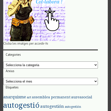
Clicka les imatges per accedir-hi
Categories
Categories
Arxius
Arxius
Etiquetes
anarquisme
aureasocial
assemblea permanent
art
autogestió
autogestión
autogestión