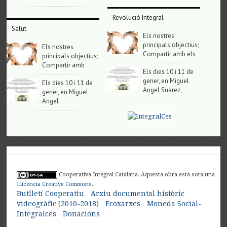
Revolució Integral
Salut
Els nostres
principals objectius;
Els nostres
Compartir amb els
principals objectius;
Compartir amb
Els dies 10 i 11 de
gener, en Miguel
Els dies 10 i 11 de
Angel Suarez,
gener, en Miguel
Angel
Cooperativa Integral Catalana. Aquesta obra està sota una
Llicència Creative Commons
.
Butlletí Cooperatiu
Arxiu documental històric
videogràfic (2010-2018)
Ecoxarxes
Moneda Social-
Integralces
Donacions