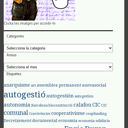
Clicka les imatges per accedir-hi
Categories
Categories
Arxius
Arxius
Etiquetes
anarquisme
aureasocial
assemblea permanent
art
autogestió
autogestión
autogestión
autonomia
calafou
CIC
CIC
Barcelona
bioconstrucció
comunal
cooperativisme
Convivències
coopfunding
documental
Decreixement
economia
economia solidària