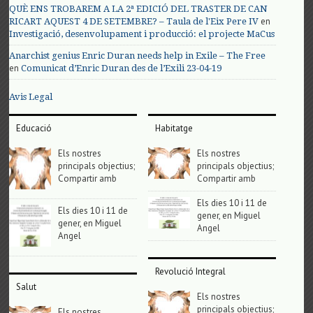
QUÈ ENS TROBAREM A LA 2ª EDICIÓ DEL TRASTER DE CAN
en
RICART AQUEST 4 DE SETEMBRE? – Taula de l'Eix Pere IV
Investigació, desenvolupament i producció: el projecte MaCus
Anarchist genius Enric Duran needs help in Exile – The Free
en
Comunicat d’Enric Duran des de l’Exili 23-04-19
Avis Legal
Educació
Habitatge
Els nostres
Els nostres
principals objectius;
principals objectius;
Compartir amb
Compartir amb
Els dies 10 i 11 de
Els dies 10 i 11 de
gener, en Miguel
gener, en Miguel
Angel
Angel
Revolució Integral
Salut
Els nostres
principals objectius;
Els nostres