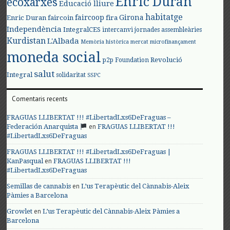
Enric Duran
ecoxarxes
Educació lliure
habitatge
faircoop
Girona
Enric Duran
faircoin
fira
Independència
IntegralCES
intercanvi
jornades assembleàries
Kurdistan
L'Albada
Memòria històrica
mercat
microfinançament
moneda social
Revolució
p2p Foundation
salut
Integral
solidaritat
SSPC
Comentaris recents
FRAGUAS LLIBERTAT !!! #LibertadLxs6DeFraguas –
en
Federación Anarquista
FRAGUAS LLIBERTAT !!!
#LibertadLxs6DeFraguas
FRAGUAS LLIBERTAT !!! #LibertadLxs6DeFraguas |
en
KanPasqual
FRAGUAS LLIBERTAT !!!
#LibertadLxs6DeFraguas
en
Semillas de cannabis
L’us Terapèutic del Cànnabis-Aleix
Pàmies a Barcelona
en
Growlet
L’us Terapèutic del Cànnabis-Aleix Pàmies a
Barcelona