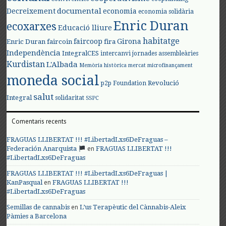
documental
Decreixement
economia
economia solidària
Enric Duran
ecoxarxes
Educació lliure
habitatge
faircoop
Girona
Enric Duran
faircoin
fira
Independència
IntegralCES
intercanvi
jornades assembleàries
Kurdistan
L'Albada
Memòria històrica
mercat
microfinançament
moneda social
Revolució
p2p Foundation
salut
Integral
solidaritat
SSPC
Comentaris recents
FRAGUAS LLIBERTAT !!! #LibertadLxs6DeFraguas –
en
Federación Anarquista
FRAGUAS LLIBERTAT !!!
#LibertadLxs6DeFraguas
FRAGUAS LLIBERTAT !!! #LibertadLxs6DeFraguas |
en
KanPasqual
FRAGUAS LLIBERTAT !!!
#LibertadLxs6DeFraguas
en
Semillas de cannabis
L’us Terapèutic del Cànnabis-Aleix
Pàmies a Barcelona