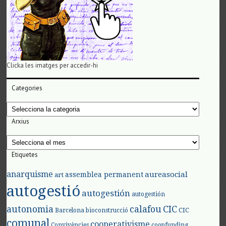
Clicka les imatges per accedir-hi
Categories
Categories
Arxius
Arxius
Etiquetes
anarquisme
aureasocial
assemblea permanent
art
autogestió
autogestión
autogestión
autonomia
calafou
CIC
CIC
Barcelona
bioconstrucció
comunal
cooperativisme
Convivències
coopfunding