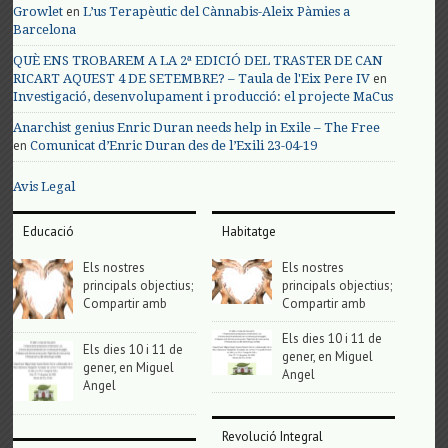
en
Growlet
L’us Terapèutic del Cànnabis-Aleix Pàmies a
Barcelona
QUÈ ENS TROBAREM A LA 2ª EDICIÓ DEL TRASTER DE CAN
en
RICART AQUEST 4 DE SETEMBRE? – Taula de l'Eix Pere IV
Investigació, desenvolupament i producció: el projecte MaCus
Anarchist genius Enric Duran needs help in Exile – The Free
en
Comunicat d’Enric Duran des de l’Exili 23-04-19
Avis Legal
Educació
Habitatge
Els nostres
Els nostres
principals objectius;
principals objectius;
Compartir amb
Compartir amb
Els dies 10 i 11 de
Els dies 10 i 11 de
gener, en Miguel
gener, en Miguel
Angel
Angel
Revolució Integral