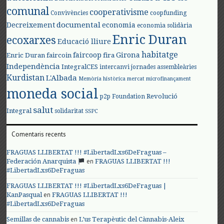
comunal
cooperativisme
Convivències
coopfunding
documental
Decreixement
economia
economia solidària
Enric Duran
ecoxarxes
Educació lliure
habitatge
faircoop
Girona
Enric Duran
faircoin
fira
Independència
IntegralCES
intercanvi
jornades assembleàries
Kurdistan
L'Albada
Memòria històrica
mercat
microfinançament
moneda social
Revolució
p2p Foundation
salut
Integral
solidaritat
SSPC
Comentaris recents
FRAGUAS LLIBERTAT !!! #LibertadLxs6DeFraguas –
en
Federación Anarquista
FRAGUAS LLIBERTAT !!!
#LibertadLxs6DeFraguas
FRAGUAS LLIBERTAT !!! #LibertadLxs6DeFraguas |
en
KanPasqual
FRAGUAS LLIBERTAT !!!
#LibertadLxs6DeFraguas
en
Semillas de cannabis
L’us Terapèutic del Cànnabis-Aleix