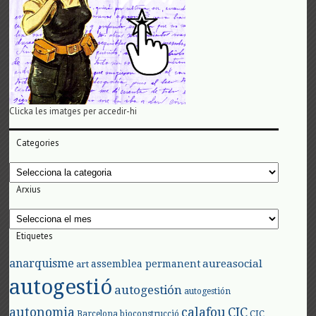
Clicka les imatges per accedir-hi
Categories
Categories
Arxius
Arxius
Etiquetes
anarquisme
aureasocial
assemblea permanent
art
autogestió
autogestión
autogestión
autonomia
calafou
CIC
CIC
Barcelona
bioconstrucció