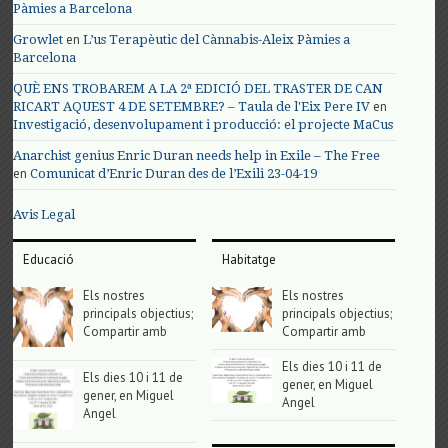
Pàmies a Barcelona
en
Growlet
L’us Terapèutic del Cànnabis-Aleix Pàmies a
Barcelona
QUÈ ENS TROBAREM A LA 2ª EDICIÓ DEL TRASTER DE CAN
en
RICART AQUEST 4 DE SETEMBRE? – Taula de l'Eix Pere IV
Investigació, desenvolupament i producció: el projecte MaCus
Anarchist genius Enric Duran needs help in Exile – The Free
en
Comunicat d’Enric Duran des de l’Exili 23-04-19
Avis Legal
Educació
Habitatge
Els nostres
Els nostres
principals objectius;
principals objectius;
Compartir amb
Compartir amb
Els dies 10 i 11 de
Els dies 10 i 11 de
gener, en Miguel
gener, en Miguel
Angel
Angel