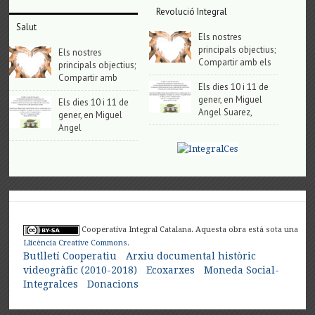
Revolució Integral
Salut
Els nostres
principals objectius;
Els nostres
Compartir amb els
principals objectius;
Compartir amb
Els dies 10 i 11 de
gener, en Miguel
Els dies 10 i 11 de
Angel Suarez,
gener, en Miguel
Angel
Cooperativa Integral Catalana. Aquesta obra està sota una
Llicència Creative Commons
.
Butlletí Cooperatiu
Arxiu documental històric
videogràfic (2010-2018)
Ecoxarxes
Moneda Social-
Integralces
Donacions