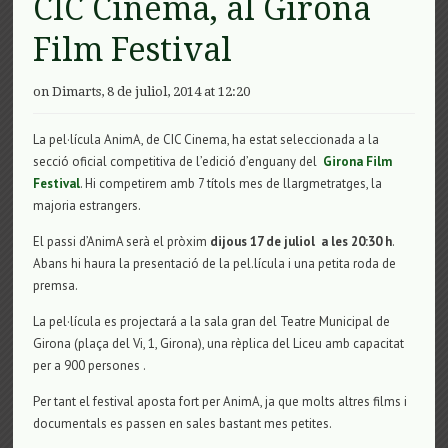
CIC Cinema, al Girona
Film Festival
on Dimarts, 8 de juliol, 2014 at 12:20
La pel·lícula AnimA, de CIC Cinema, ha estat seleccionada a la
secció oficial competitiva de l’edició d’enguany del
Girona Film
Festival
. Hi competirem amb 7 títols mes de llargmetratges, la
majoria estrangers.
El passi d’AnimA serà el pròxim
dijous 17 de juliol a les 20:30 h
.
Abans hi haura la presentació de la pel.lícula i una petita roda de
premsa.
La pel·lícula es projectará a la sala gran del Teatre Municipal de
Girona (plaça del Vi, 1, Girona), una rèplica del Liceu amb capacitat
per a 900 persones .
Per tant el festival aposta fort per AnimA, ja que molts altres films i
documentals es passen en sales bastant mes petites.