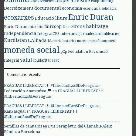
comunal
cooperativisme
Convivències
coopfunding
documental
Decreixement
economia
economia solidària
Enric Duran
ecoxarxes
Educació lliure
habitatge
faircoop
Girona
Enric Duran
faircoin
fira
Independència
IntegralCES
intercanvi
jornades assembleàries
Kurdistan
L'Albada
Memòria històrica
mercat
microfinançament
moneda social
Revolució
p2p Foundation
salut
Integral
solidaritat
SSPC
Comentaris recents
FRAGUAS LLIBERTAT !!! #LibertadLxs6DeFraguas –
en
Federación Anarquista
FRAGUAS LLIBERTAT !!!
#LibertadLxs6DeFraguas
FRAGUAS LLIBERTAT !!! #LibertadLxs6DeFraguas |
en
KanPasqual
FRAGUAS LLIBERTAT !!!
#LibertadLxs6DeFraguas
en
Semillas de cannabis
L’us Terapèutic del Cànnabis-Aleix
Pàmies a Barcelona