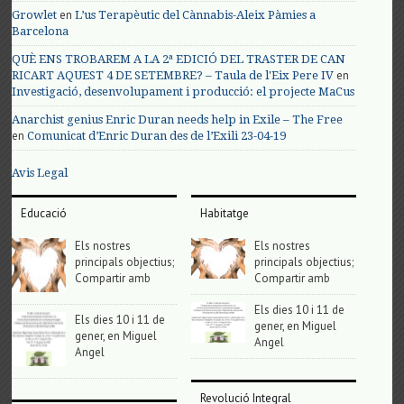
en
Growlet
L’us Terapèutic del Cànnabis-Aleix Pàmies a
Barcelona
QUÈ ENS TROBAREM A LA 2ª EDICIÓ DEL TRASTER DE CAN
en
RICART AQUEST 4 DE SETEMBRE? – Taula de l'Eix Pere IV
Investigació, desenvolupament i producció: el projecte MaCus
Anarchist genius Enric Duran needs help in Exile – The Free
en
Comunicat d’Enric Duran des de l’Exili 23-04-19
Avis Legal
Educació
Habitatge
Els nostres
Els nostres
principals objectius;
principals objectius;
Compartir amb
Compartir amb
Els dies 10 i 11 de
Els dies 10 i 11 de
gener, en Miguel
gener, en Miguel
Angel
Angel
Revolució Integral