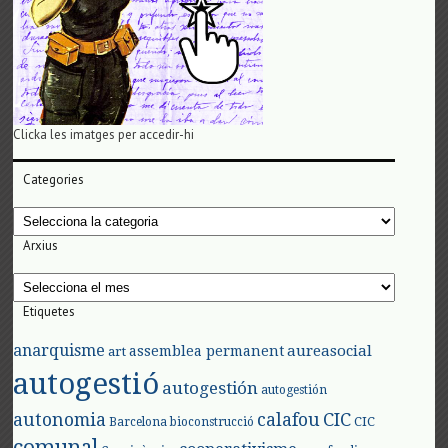
Clicka les imatges per accedir-hi
Categories
Categories
Arxius
Arxius
Etiquetes
anarquisme
aureasocial
assemblea permanent
art
autogestió
autogestión
autogestión
autonomia
calafou
CIC
CIC
Barcelona
bioconstrucció