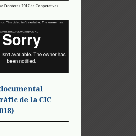
e Fronteres 2017 de Cooperatives
or: This video isn't available. The owner has
tps://vimeo.com/227063970?loop=0&_=1
 documental
ràfic de la CIC
018)