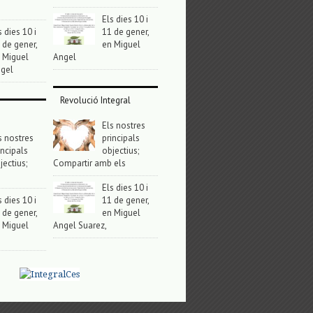
Els dies 10 i
s dies 10 i
11 de gener,
 de gener,
en Miguel
 Miguel
Angel
gel
Revolució Integral
Els nostres
s nostres
principals
incipals
objectius;
jectius;
Compartir amb els
Els dies 10 i
s dies 10 i
11 de gener,
 de gener,
en Miguel
 Miguel
Angel Suarez,