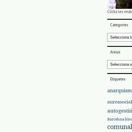
Clicka les imat
Categories
Categories
Arxius
Arxius
Etiquetes
anarquism
aureasocia
autogesti
Barcelona
bio
comuna