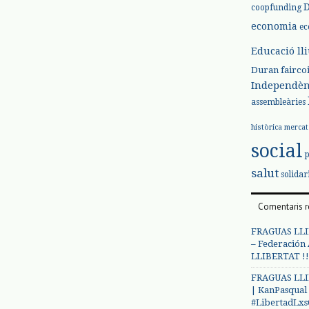
coopfunding
economia
ec
Educació ll
Duran
fairco
Independèn
assembleàries
històrica
mercat
social
salut
solidar
Comentaris r
FRAGUAS LLI
– Federación
LLIBERTAT !!
FRAGUAS LLI
| KanPasqual
#LibertadLx