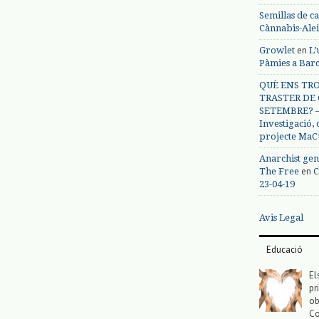
Semillas de c
Cànnabis-Ale
en
Growlet
L’
Pàmies a Bar
QUÈ ENS TRO
TRASTER DE 
SETEMBRE? – 
Investigació,
projecte MaC
Anarchist gen
en
The Free
C
23-04-19
Avis Legal
Educació
El
pr
ob
Co