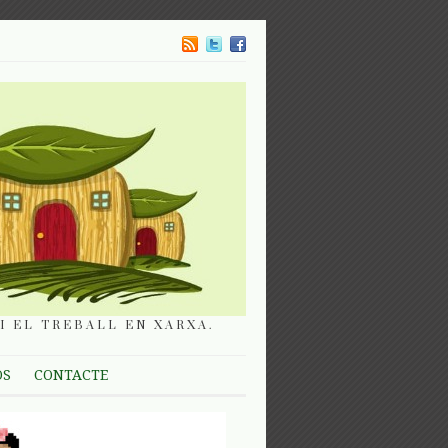
I EL TREBALL EN XARXA.
OS
CONTACTE