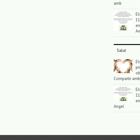
amb
El
11
en
An
Salut
El
pr
ob
Compartir amb
El
11
en
Angel