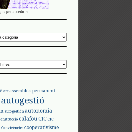
ges per accedir-hi
e
assemblea permanent
art
autogestió
l
autonomia
ón
autogestión
calafou
CIC
CIC
construcció
l
cooperativisme
Convivències