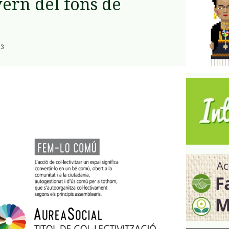
ern del fons de
ó
13