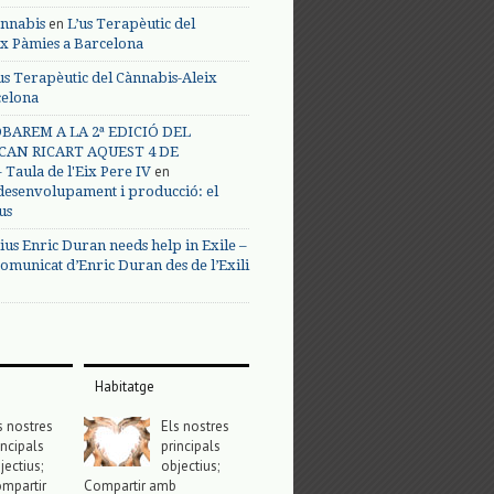
en
annabis
L’us Terapèutic del
ix Pàmies a Barcelona
us Terapèutic del Cànnabis-Aleix
celona
BAREM A LA 2ª EDICIÓ DEL
CAN RICART AQUEST 4 DE
en
Taula de l'Eix Pere IV
 desenvolupament i producció: el
us
ius Enric Duran needs help in Exile –
omunicat d’Enric Duran des de l’Exili
Habitatge
s nostres
Els nostres
incipals
principals
jectius;
objectius;
mpartir
Compartir amb