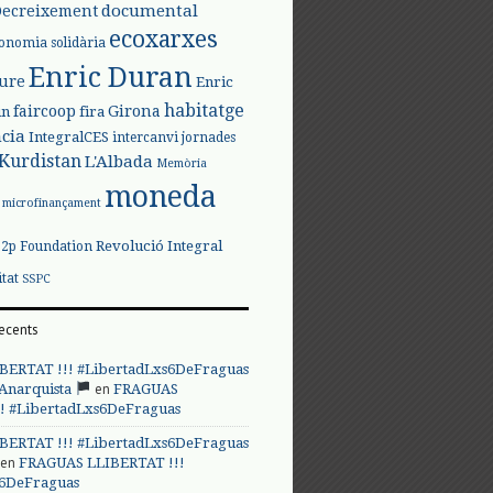
documental
Decreixement
ecoxarxes
onomia solidària
Enric Duran
iure
Enric
habitatge
faircoop
Girona
in
fira
cia
IntegralCES
intercanvi
jornades
Kurdistan
L'Albada
Memòria
moneda
microfinançament
Revolució Integral
p2p Foundation
itat
SSPC
ecents
BERTAT !!! #LibertadLxs6DeFraguas
en
 Anarquista
FRAGUAS
! #LibertadLxs6DeFraguas
BERTAT !!! #LibertadLxs6DeFraguas
en
FRAGUAS LLIBERTAT !!!
s6DeFraguas