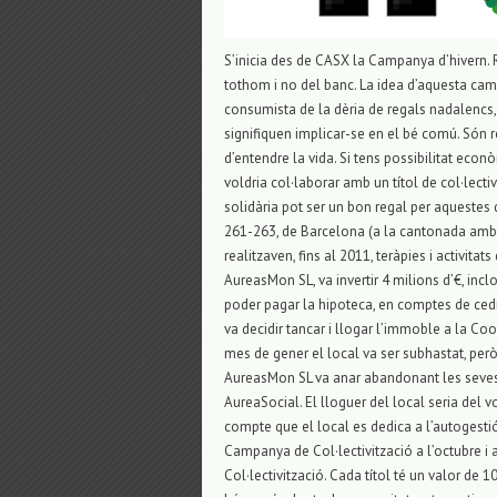
S’inicia des de CASX la Campanya d’hivern. R
tothom i no del banc. La idea d’aquesta ca
consumista de la dèria de regals nadalencs, 
signifiquen implicar-se en el bé comú. Són 
d’entendre la vida. Si tens possibilitat eco
voldria col·laborar amb un títol de col·lectiv
solidària pot ser un bon regal per aquestes 
261-263, de Barcelona (a la cantonada amb e
realitzaven, fins al 2011, teràpies i activit
AureasMon SL, va invertir 4 milions d’€, inclo
poder pagar la hipoteca, en comptes de cedir
va decidir tancar i llogar l’immoble a la Coo
mes de gener el local va ser subhastat, però
AureasMon SL va anar abandonant les seves ac
AureaSocial. El lloguer del local seria del 
compte que el local es dedica a l’autogestió 
Campanya de Col·lectivització a l’octubre i
Col·lectivització. Cada títol té un valor de 10