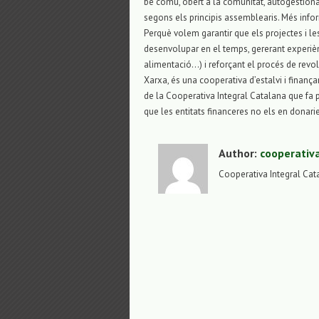
bé comú, obert a la comunitat, autogestiona
segons els principis assemblearis. Més infor
Perquè volem garantir que els projectes i l
desenvolupar en el temps, gererant experiènc
alimentació…) i reforçant el procés de revo
Xarxa, és una cooperativa d’estalvi i finan
de la Cooperativa Integral Catalana que fa p
que les entitats financeres no els en donari
Author:
cooperativ
Cooperativa Integral Cat