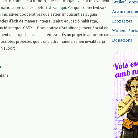
t i d’ús comú per a tothom, que s’autoorganitza col·lectivament
Butlletí Coop
mació sobre què és col·lectivtizar
aquí
. Per què col·lectivitzar?
Arxiu documen
es iniciatives cooperatives que estem impulsant es puguin
ies d’èxit de manera integral (salut, educació,habitatge,
Ecoxarxes
lució integral. CASX – Cooperativa d’Autofinançament Social en
Moneda Social
çament de projectes sense interessos. És un projecte autònom dins
Donacions
ossibles projectes que d’una altra manera serien inviables, ja
en suport.
a
alana