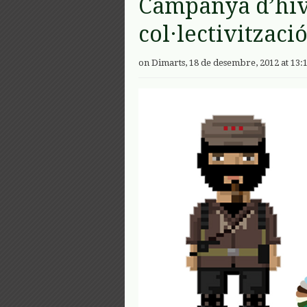
Campanya d’hiv
col·lectivitzaci
on Dimarts, 18 de desembre, 2012 at 13: