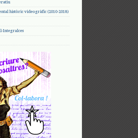
eratiu
tal històric videogràfic (2010-2018)
-Integralces