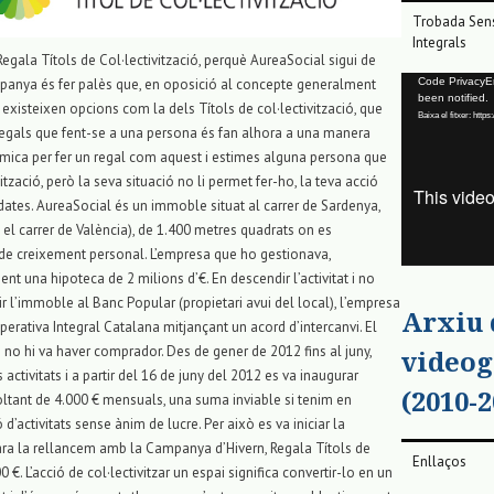
Trobada Sens
Integrals
egala Títols de Col·lectivització, perquè AureaSocial sigui de
Reproductor
mpanya és fer palès que, en oposició al concepte generalment
Code PrivacyErr
been notified.
de
existeixen opcions com la dels Títols de col·lectivització, que
Baixa el fitxer: ht
vídeo
regals que fent-se a una persona és fan alhora a una manera
nòmica per fer un regal com aquest i estimes alguna persona que
ització, però la seva situació no li permet fer-ho, la teva acció
dates. AureaSocial és un immoble situat al carrer de Sardenya,
l carrer de València), de 1.400 metres quadrats on es
ats de creixement personal. L’empresa que ho gestionava,
ent una hipoteca de 2 milions d’€. En descendir l’activitat i no
 l’immoble al Banc Popular (propietari avui del local), l’empresa
Arxiu
perativa Integral Catalana mitjançant un acord d’intercanvi. El
 no hi va haver comprador. Des de gener de 2012 fins al juny,
videog
tivitats i a partir del 16 de juny del 2012 es va inaugurar
(2010-2
voltant de 4.000 € mensuals, una suma inviable si tenim en
d’activitats sense ànim de lucre. Per això es va iniciar la
 ara la rellancem amb la Campanya d’Hivern, Regala Títols de
Enllaços
0 €. L’acció de col·lectivitzar un espai significa convertir-lo en un