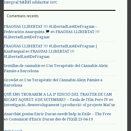
salut
Integral
solidaritat
SSPC
Comentaris recents
FRAGUAS LLIBERTAT !!! #LibertadLxs6DeFraguas –
en
Federación Anarquista
FRAGUAS LLIBERTAT !!!
#LibertadLxs6DeFraguas
FRAGUAS LLIBERTAT !!! #LibertadLxs6DeFraguas |
en
KanPasqual
FRAGUAS LLIBERTAT !!!
#LibertadLxs6DeFraguas
en
Semillas de cannabis
L’us Terapèutic del Cànnabis-Aleix
Pàmies a Barcelona
en
Growlet
L’us Terapèutic del Cànnabis-Aleix Pàmies a
Barcelona
QUÈ ENS TROBAREM A LA 2ª EDICIÓ DEL TRASTER DE CAN
en
RICART AQUEST 4 DE SETEMBRE? – Taula de l'Eix Pere IV
Investigació, desenvolupament i producció: el projecte MaCus
Anarchist genius Enric Duran needs help in Exile – The Free
en
Comunicat d’Enric Duran des de l’Exili 23-04-19