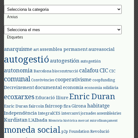
Categories
Arxius
Arxius
Etiquetes
anarquisme
aureasocial
assemblea permanent
art
autogestió
autogestión
autogestión
autonomia
calafou
CIC
CIC
Barcelona
bioconstrucció
comunal
cooperativisme
Convivències
coopfunding
documental
Decreixement
economia
economia solidària
Enric Duran
ecoxarxes
Educació lliure
habitatge
faircoop
Girona
Enric Duran
faircoin
fira
Independència
IntegralCES
intercanvi
jornades assembleàries
Kurdistan
L'Albada
Memòria històrica
mercat
microfinançament
moneda social
Revolució
p2p Foundation