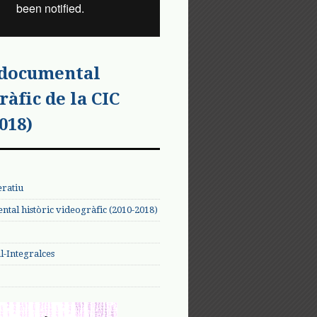
 documental
ràfic de la CIC
018)
eratiu
tal històric videogràfic (2010-2018)
-Integralces