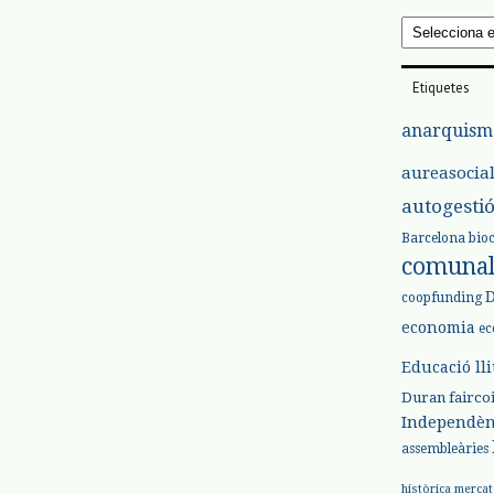
Arxius
Etiquetes
anarquism
aureasocia
autogesti
Barcelona
bio
comuna
coopfunding
economia
ec
Educació ll
Duran
fairco
Independèn
assembleàries
històrica
mercat