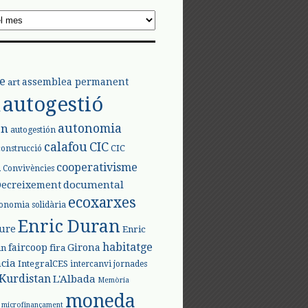
e
assemblea permanent
art
autogestió
l
autonomia
ón
autogestión
calafou
CIC
CIC
construcció
l
cooperativisme
Convivències
documental
Decreixement
ecoxarxes
onomia solidària
Enric Duran
iure
Enric
habitatge
faircoop
Girona
in
fira
cia
IntegralCES
intercanvi
jornades
Kurdistan
L'Albada
Memòria
moneda
microfinançament