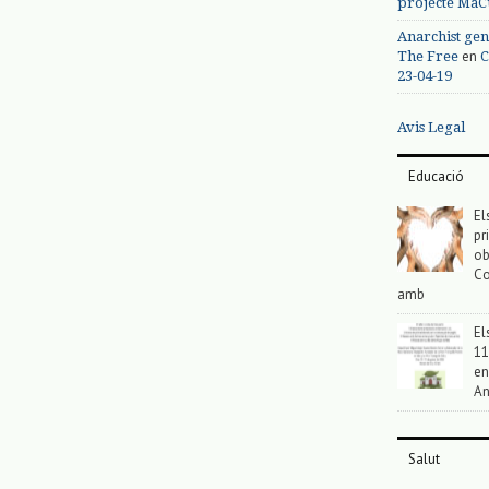
projecte MaC
Anarchist gen
en
The Free
C
23-04-19
Avis Legal
Educació
El
pr
ob
Co
amb
El
11
en
An
Salut