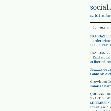
social
salut
solidar
Comentaris r
FRAGUAS LLI
– Federación
LLIBERTAT !!
FRAGUAS LLI
| KanPasqual
#LibertadLx
Semillas de c
Cànnabis-Ale
en
Growlet
L’
Pàmies a Bar
QUÈ ENS TRO
TRASTER DE 
SETEMBRE? – 
Investigació,