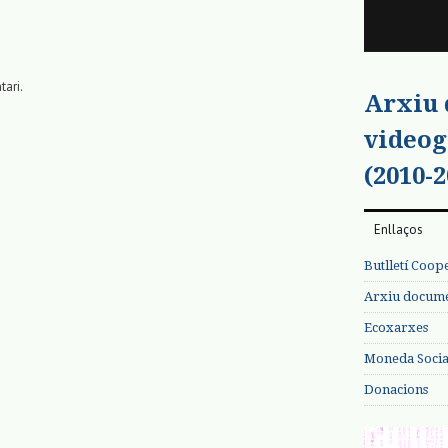
tari.
Arxiu
videog
(2010-2
Enllaços
Butlletí Coop
Arxiu documen
Ecoxarxes
Moneda Social
Donacions