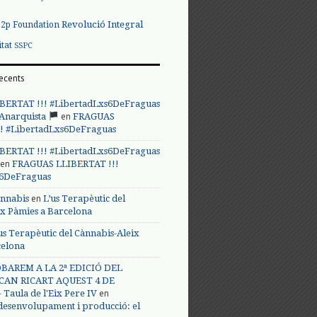
Revolució Integral
p2p Foundation
itat
SSPC
ecents
BERTAT !!! #LibertadLxs6DeFraguas
en
 Anarquista
FRAGUAS
! #LibertadLxs6DeFraguas
BERTAT !!! #LibertadLxs6DeFraguas
en
FRAGUAS LLIBERTAT !!!
s6DeFraguas
en
annabis
L’us Terapèutic del
ix Pàmies a Barcelona
us Terapèutic del Cànnabis-Aleix
celona
BAREM A LA 2ª EDICIÓ DEL
CAN RICART AQUEST 4 DE
en
Taula de l'Eix Pere IV
 desenvolupament i producció: el