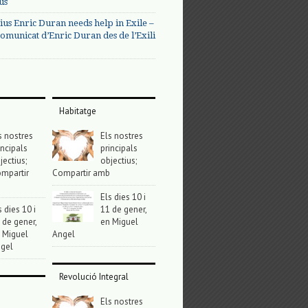
us
ius Enric Duran needs help in Exile –
omunicat d’Enric Duran des de l’Exili
Habitatge
s nostres
Els nostres
incipals
principals
jectius;
objectius;
mpartir
Compartir amb
Els dies 10 i
s dies 10 i
11 de gener,
 de gener,
en Miguel
 Miguel
Angel
gel
Revolució Integral
Els nostres