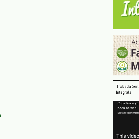
Trobada Sens
Integrals
Reproductor
Code PrivacyErr
been notified.
de
Baixa el fitxer: ht
a
vídeo