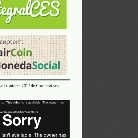
e Fronteres 2017 de Cooperatives
or: This video isn't available. The owner has
tps://vimeo.com/227063970?loop=0&_=1