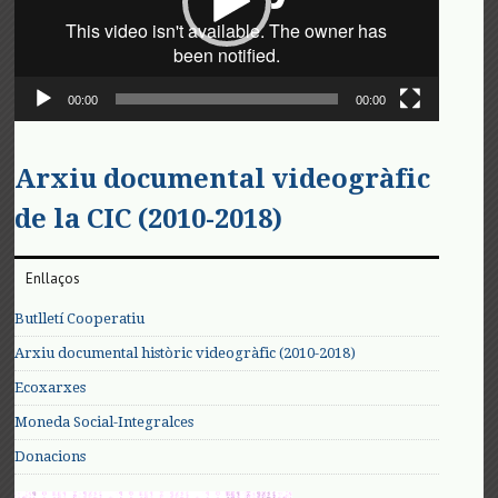
00:00
00:00
Arxiu documental videogràfic
de la CIC (2010-2018)
Enllaços
Butlletí Cooperatiu
Arxiu documental històric videogràfic (2010-2018)
Ecoxarxes
Moneda Social-Integralces
Donacions