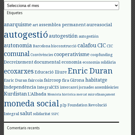
Arxius
Etiquetes
anarquisme
aureasocial
assemblea permanent
art
autogestió
autogestión
autogestión
autonomia
calafou
CIC
CIC
Barcelona
bioconstrucció
comunal
cooperativisme
Convivències
coopfunding
documental
Decreixement
economia
economia solidària
Enric Duran
ecoxarxes
Educació lliure
habitatge
faircoop
Girona
Enric Duran
faircoin
fira
Independència
IntegralCES
intercanvi
jornades assembleàries
Kurdistan
L'Albada
Memòria històrica
mercat
microfinançament
moneda social
Revolució
p2p Foundation
salut
Integral
solidaritat
SSPC
Comentaris recents