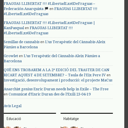
FRAGUAS LLIBERTAT !!! #LibertadLxs6DeFraguas –
en
Federación Anarquista
FRAGUAS LLIBERTAT !!!
#LibertadLxs6DeFraguas
FRAGUAS LLIBERTAT !!! #LibertadLxs6DeFraguas |
en
KanPasqual
FRAGUAS LLIBERTAT !!!
#LibertadLxs6DeFraguas
en
Semillas de cannabis
L’us Terapèutic del Cànnabis-Aleix
Pàmies a Barcelona
en
Growlet
L’us Terapèutic del Cànnabis-Aleix Pàmies a
Barcelona
QUÈ ENS TROBAREM A LA 2ª EDICIÓ DEL TRASTER DE CAN
en
RICART AQUEST 4 DE SETEMBRE? – Taula de l'Eix Pere IV
Investigació, desenvolupament i producció: el projecte MaCus
Anarchist genius Enric Duran needs help in Exile – The Free
en
Comunicat d’Enric Duran des de l’Exili 23-04-19
Avis Legal
Educació
Habitatge