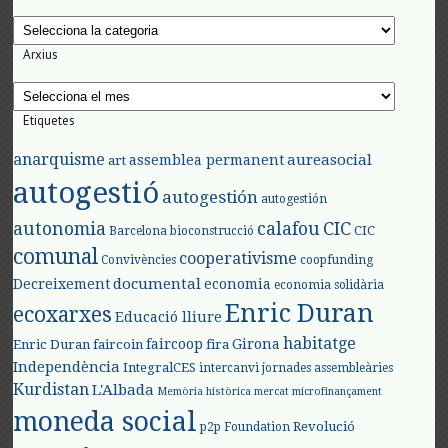
Categories
Arxius
Arxius
Etiquetes
anarquisme
aureasocial
assemblea permanent
art
autogestió
autogestión
autogestión
autonomia
calafou
CIC
CIC
Barcelona
bioconstrucció
comunal
cooperativisme
Convivències
coopfunding
documental
Decreixement
economia
economia solidària
Enric Duran
ecoxarxes
Educació lliure
habitatge
faircoop
Girona
Enric Duran
faircoin
fira
Independència
IntegralCES
intercanvi
jornades assembleàries
Kurdistan
L'Albada
Memòria històrica
mercat
microfinançament
moneda social
Revolució
p2p Foundation