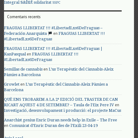
salut
Integral
solidaritat
SSPC
Comentaris recents
FRAGUAS LLIBERTAT !!! #LibertadLxs6DeFraguas –
en
Federación Anarquista
FRAGUAS LLIBERTAT !!!
#LibertadLxs6DeFraguas
FRAGUAS LLIBERTAT !!! #LibertadLxs6DeFraguas |
en
KanPasqual
FRAGUAS LLIBERTAT !!!
#LibertadLxs6DeFraguas
en
Semillas de cannabis
L’us Terapèutic del Cànnabis-Aleix
Pàmies a Barcelona
en
Growlet
L’us Terapèutic del Cànnabis-Aleix Pàmies a
Barcelona
QUÈ ENS TROBAREM A LA 2ª EDICIÓ DEL TRASTER DE CAN
en
RICART AQUEST 4 DE SETEMBRE? – Taula de l'Eix Pere IV
Investigació, desenvolupament i producció: el projecte MaCus
Anarchist genius Enric Duran needs help in Exile – The Free
en
Comunicat d’Enric Duran des de l’Exili 23-04-19