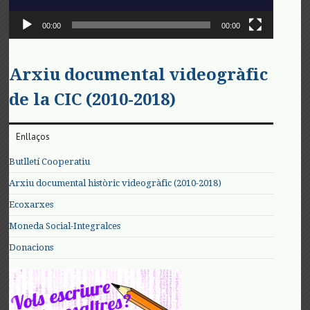
00:00
00:00
Arxiu documental videogràfic
de la CIC (2010-2018)
Enllaços
Butlletí Cooperatiu
Arxiu documental històric videogràfic (2010-2018)
Ecoxarxes
Moneda Social-Integralces
Donacions