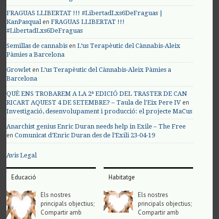
FRAGUAS LLIBERTAT !!! #LibertadLxs6DeFraguas |
en
KanPasqual
FRAGUAS LLIBERTAT !!!
#LibertadLxs6DeFraguas
en
Semillas de cannabis
L’us Terapèutic del Cànnabis-Aleix
Pàmies a Barcelona
en
Growlet
L’us Terapèutic del Cànnabis-Aleix Pàmies a
Barcelona
QUÈ ENS TROBAREM A LA 2ª EDICIÓ DEL TRASTER DE CAN
en
RICART AQUEST 4 DE SETEMBRE? – Taula de l'Eix Pere IV
Investigació, desenvolupament i producció: el projecte MaCus
Anarchist genius Enric Duran needs help in Exile – The Free
en
Comunicat d’Enric Duran des de l’Exili 23-04-19
Avis Legal
Educació
Habitatge
Els nostres
Els nostres
principals objectius;
principals objectius;
Compartir amb
Compartir amb