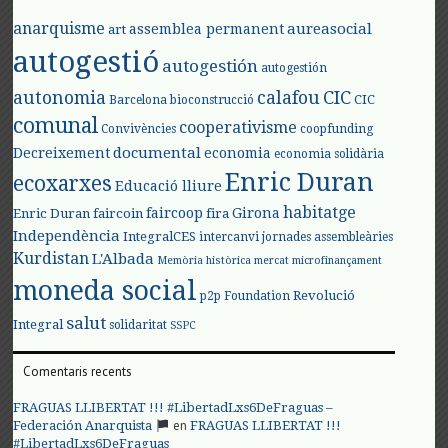
anarquisme
aureasocial
assemblea permanent
art
autogestió
autogestión
autogestión
autonomia
calafou
CIC
CIC
Barcelona
bioconstrucció
comunal
cooperativisme
Convivències
coopfunding
documental
Decreixement
economia
economia solidària
Enric Duran
ecoxarxes
Educació lliure
habitatge
faircoop
Girona
Enric Duran
faircoin
fira
Independència
IntegralCES
intercanvi
jornades assembleàries
Kurdistan
L'Albada
Memòria històrica
mercat
microfinançament
moneda social
Revolució
p2p Foundation
salut
Integral
solidaritat
SSPC
Comentaris recents
FRAGUAS LLIBERTAT !!! #LibertadLxs6DeFraguas –
en
Federación Anarquista
FRAGUAS LLIBERTAT !!!
#LibertadLxs6DeFraguas