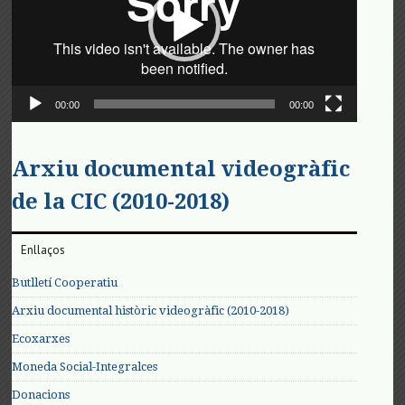
00:00
00:00
Arxiu documental videogràfic
de la CIC (2010-2018)
Enllaços
Butlletí Cooperatiu
Arxiu documental històric videogràfic (2010-2018)
Ecoxarxes
Moneda Social-Integralces
Donacions