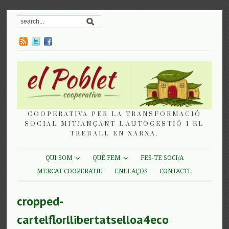
COOPERATIVA PER LA TRANSFORMACIÓ
SOCIAL MITJANÇANT L'AUTOGESTIÓ I EL
TREBALL EN XARXA.
QUI SOM
QUÈ FEM
FES-TE SOCI/A
MERCAT COOPERATIU
ENLLAÇOS
CONTACTE
cropped-
cartelflorllibertatselloa4eco