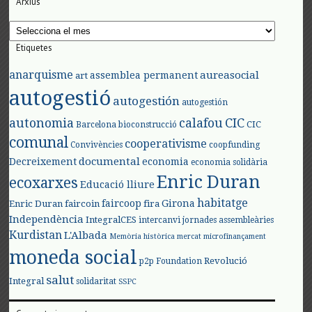
Arxius
Arxius
Etiquetes
anarquisme
aureasocial
assemblea permanent
art
autogestió
autogestión
autogestión
autonomia
calafou
CIC
CIC
Barcelona
bioconstrucció
comunal
cooperativisme
Convivències
coopfunding
documental
Decreixement
economia
economia solidària
Enric Duran
ecoxarxes
Educació lliure
habitatge
faircoop
Girona
Enric Duran
faircoin
fira
Independència
IntegralCES
intercanvi
jornades assembleàries
Kurdistan
L'Albada
Memòria històrica
mercat
microfinançament
moneda social
Revolució
p2p Foundation
salut
Integral
solidaritat
SSPC