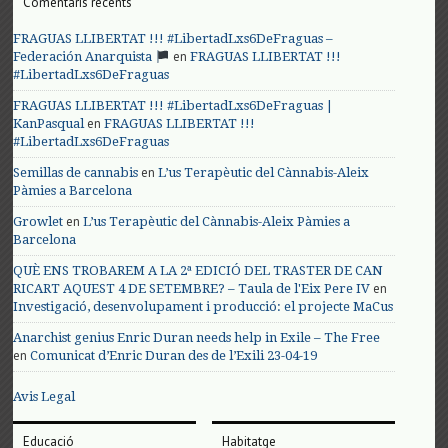
Comentaris recents
FRAGUAS LLIBERTAT !!! #LibertadLxs6DeFraguas –
en
Federación Anarquista
FRAGUAS LLIBERTAT !!!
#LibertadLxs6DeFraguas
FRAGUAS LLIBERTAT !!! #LibertadLxs6DeFraguas |
en
KanPasqual
FRAGUAS LLIBERTAT !!!
#LibertadLxs6DeFraguas
en
Semillas de cannabis
L’us Terapèutic del Cànnabis-Aleix
Pàmies a Barcelona
en
Growlet
L’us Terapèutic del Cànnabis-Aleix Pàmies a
Barcelona
QUÈ ENS TROBAREM A LA 2ª EDICIÓ DEL TRASTER DE CAN
en
RICART AQUEST 4 DE SETEMBRE? – Taula de l'Eix Pere IV
Investigació, desenvolupament i producció: el projecte MaCus
Anarchist genius Enric Duran needs help in Exile – The Free
en
Comunicat d’Enric Duran des de l’Exili 23-04-19
Avis Legal
Educació
Habitatge