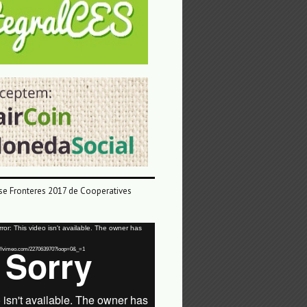
e Fronteres 2017 de Cooperatives
or: This video isn't available. The owner has
tps://vimeo.com/227063970?loop=0&_=1