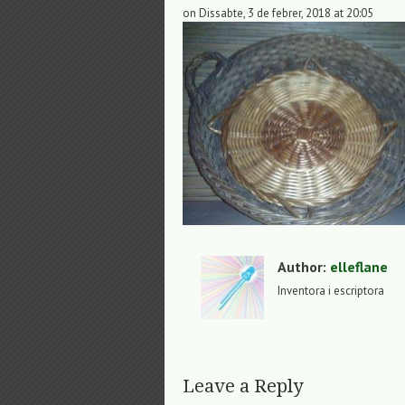
on Dissabte, 3 de febrer, 2018 at 20:05
Author:
elleflane
Inventora i escriptora
Leave a Reply