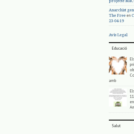
projecte MaC
Anarchist gen
en
The Free
C
23-04-19
Avis Legal
Educació
El
pr
ob
Co
amb
El
11
en
An
Salut