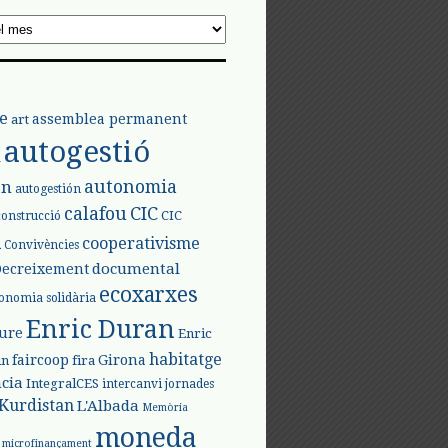
e
assemblea permanent
art
autogestió
l
autonomia
ón
autogestión
calafou
CIC
CIC
construcció
l
cooperativisme
Convivències
documental
Decreixement
ecoxarxes
onomia solidària
Enric Duran
iure
Enric
habitatge
faircoop
Girona
in
fira
cia
IntegralCES
intercanvi
jornades
Kurdistan
L'Albada
Memòria
moneda
microfinançament