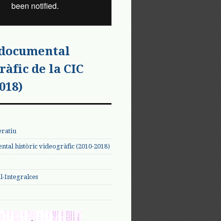
 documental
ràfic de la CIC
018)
eratiu
tal històric videogràfic (2010-2018)
-Integralces