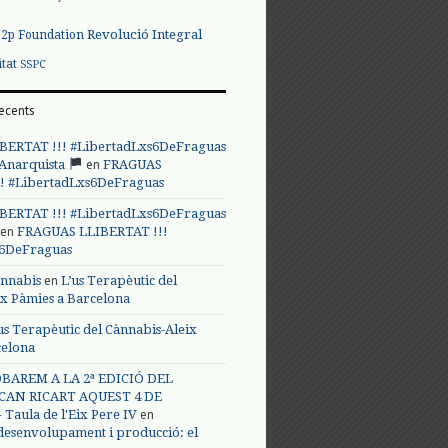
Revolució Integral
p2p Foundation
itat
SSPC
ecents
BERTAT !!! #LibertadLxs6DeFraguas
en
 Anarquista
FRAGUAS
! #LibertadLxs6DeFraguas
BERTAT !!! #LibertadLxs6DeFraguas
en
FRAGUAS LLIBERTAT !!!
s6DeFraguas
en
annabis
L’us Terapèutic del
ix Pàmies a Barcelona
us Terapèutic del Cànnabis-Aleix
celona
BAREM A LA 2ª EDICIÓ DEL
CAN RICART AQUEST 4 DE
en
Taula de l'Eix Pere IV
 desenvolupament i producció: el