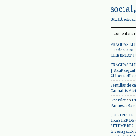
social
salut
solidar
Comentaris r
FRAGUAS LLI
– Federación
LLIBERTAT !!
FRAGUAS LLI
| KanPasqual
#LibertadLx
Semillas de c
Cànnabis-Ale
en
Growlet
L’
Pàmies a Bar
QUÈ ENS TRO
TRASTER DE 
SETEMBRE? – 
Investigació,