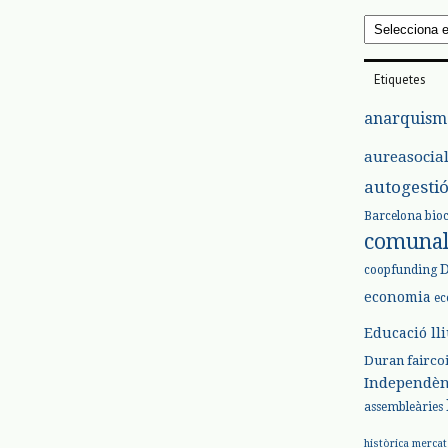
Arxius
Etiquetes
anarquism
aureasocia
autogesti
Barcelona
bio
comuna
coopfunding
economia
ec
Educació ll
Duran
fairco
Independèn
assembleàries
històrica
mercat