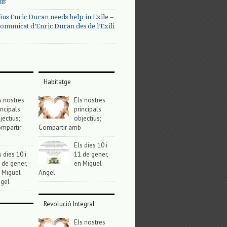
us
ius Enric Duran needs help in Exile –
omunicat d’Enric Duran des de l’Exili
Habitatge
s nostres
Els nostres
incipals
principals
jectius;
objectius;
mpartir
Compartir amb
Els dies 10 i
s dies 10 i
11 de gener,
 de gener,
en Miguel
 Miguel
Angel
gel
Revolució Integral
Els nostres