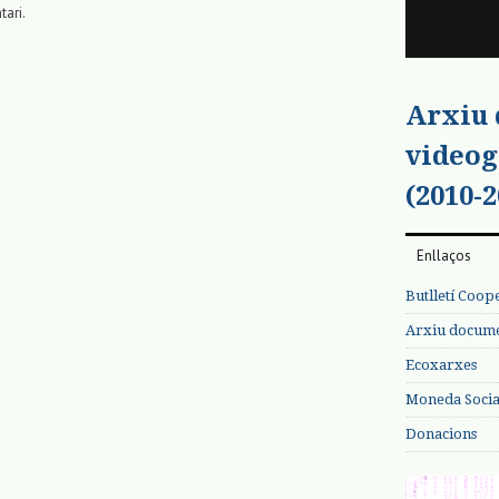
tari.
Arxiu
videog
(2010-2
Enllaços
Butlletí Coop
Arxiu documen
Ecoxarxes
Moneda Social
Donacions