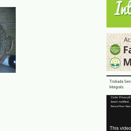
Trobada Sens
Integrals
Reproductor
Code PrivacyErr
been notified.
de
Baixa el fitxer: ht
vídeo