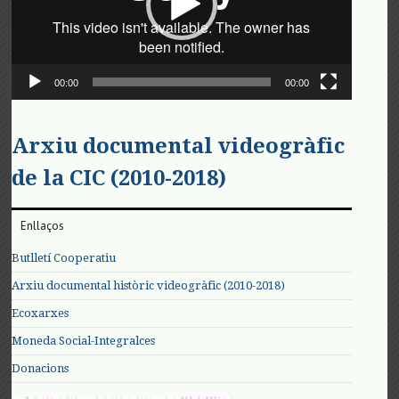
00:00
00:00
Arxiu documental videogràfic
de la CIC (2010-2018)
Enllaços
Butlletí Cooperatiu
Arxiu documental històric videogràfic (2010-2018)
Ecoxarxes
Moneda Social-Integralces
Donacions