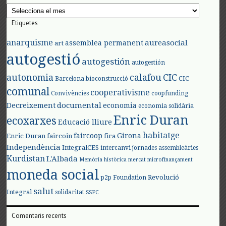
Arxius
Etiquetes
anarquisme
aureasocial
assemblea permanent
art
autogestió
autogestión
autogestión
autonomia
calafou
CIC
CIC
Barcelona
bioconstrucció
comunal
cooperativisme
Convivències
coopfunding
documental
Decreixement
economia
economia solidària
Enric Duran
ecoxarxes
Educació lliure
habitatge
faircoop
Girona
Enric Duran
faircoin
fira
Independència
IntegralCES
intercanvi
jornades assembleàries
Kurdistan
L'Albada
Memòria històrica
mercat
microfinançament
moneda social
Revolució
p2p Foundation
salut
Integral
solidaritat
SSPC
Comentaris recents