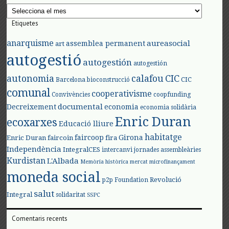
Arxius
Etiquetes
anarquisme
aureasocial
assemblea permanent
art
autogestió
autogestión
autogestión
autonomia
calafou
CIC
CIC
Barcelona
bioconstrucció
comunal
cooperativisme
Convivències
coopfunding
documental
Decreixement
economia
economia solidària
Enric Duran
ecoxarxes
Educació lliure
habitatge
faircoop
Girona
Enric Duran
faircoin
fira
Independència
IntegralCES
intercanvi
jornades assembleàries
Kurdistan
L'Albada
Memòria històrica
mercat
microfinançament
moneda social
Revolució
p2p Foundation
salut
Integral
solidaritat
SSPC
Comentaris recents