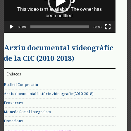
00:00
00:00
Arxiu documental videogràfic
de la CIC (2010-2018)
Enllaços
Butlletí Cooperatiu
Arxiu documental històric videogràfic (2010-2018)
Ecoxarxes
Moneda Social-Integralces
Donacions