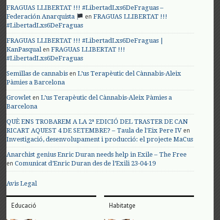
FRAGUAS LLIBERTAT !!! #LibertadLxs6DeFraguas –
en
Federación Anarquista
FRAGUAS LLIBERTAT !!!
#LibertadLxs6DeFraguas
FRAGUAS LLIBERTAT !!! #LibertadLxs6DeFraguas |
en
KanPasqual
FRAGUAS LLIBERTAT !!!
#LibertadLxs6DeFraguas
en
Semillas de cannabis
L’us Terapèutic del Cànnabis-Aleix
Pàmies a Barcelona
en
Growlet
L’us Terapèutic del Cànnabis-Aleix Pàmies a
Barcelona
QUÈ ENS TROBAREM A LA 2ª EDICIÓ DEL TRASTER DE CAN
en
RICART AQUEST 4 DE SETEMBRE? – Taula de l'Eix Pere IV
Investigació, desenvolupament i producció: el projecte MaCus
Anarchist genius Enric Duran needs help in Exile – The Free
en
Comunicat d’Enric Duran des de l’Exili 23-04-19
Avis Legal
Educació
Habitatge