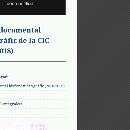
 documental
ràfic de la CIC
018)
eratiu
tal històric videogràfic (2010-2018)
-Integralces