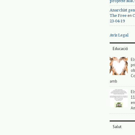
projecte MaC
Anarchist gen
en
The Free
C
23-04-19
Avis Legal
Educació
El
pr
ob
Co
amb
El
11
en
An
Salut