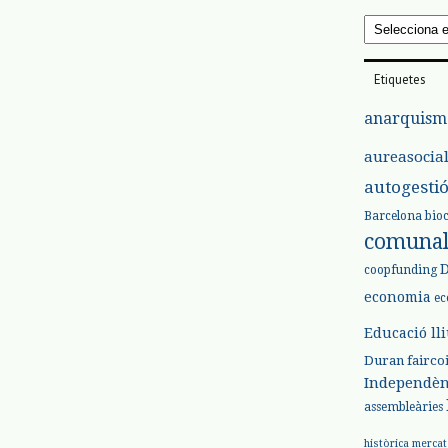
Arxius
Etiquetes
anarquism
aureasocia
autogesti
Barcelona
bio
comuna
coopfunding
economia
ec
Educació ll
Duran
fairco
Independèn
assembleàries
històrica
mercat