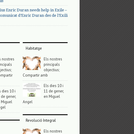
us
ius Enric Duran needs help in Exile –
omunicat d’Enric Duran des de l’Exili
Habitatge
s nostres
Els nostres
incipals
principals
jectius;
objectius;
mpartir
Compartir amb
Els dies 10 i
s dies 10 i
11 de gener,
 de gener,
en Miguel
 Miguel
Angel
gel
Revolució Integral
Els nostres