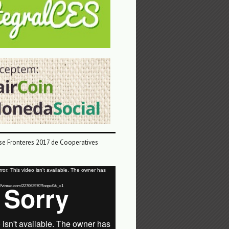
e Fronteres 2017 de Cooperatives
or: This video isn't available. The owner has
tps://vimeo.com/227063970?loop=0&_=1