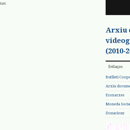
tari.
Arxiu
videog
(2010-2
Enllaços
Butlletí Coop
Arxiu documen
Ecoxarxes
Moneda Social
Donacions