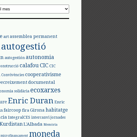
e
assemblea permanent
art
autogestió
l
autonomia
ón
autogestión
calafou
CIC
CIC
construcció
l
cooperativisme
Convivències
documental
Decreixement
ecoxarxes
onomia solidària
Enric Duran
iure
Enric
habitatge
faircoop
Girona
in
fira
cia
IntegralCES
intercanvi
jornades
Kurdistan
L'Albada
Memòria
moneda
microfinançament