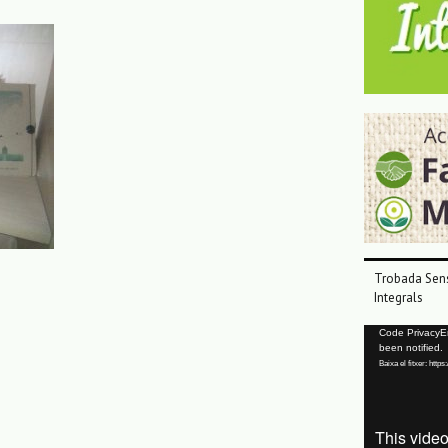
Trobada Sens
Integrals
Reproductor
Code PrivacyErr
been notified.
de
Baixa el fitxer: ht
vídeo