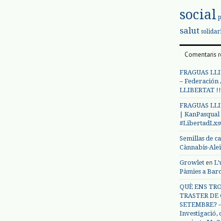
social
salut
solidar
Comentaris r
FRAGUAS LLI
– Federación
LLIBERTAT !!
FRAGUAS LLI
| KanPasqual
#LibertadLx
Semillas de c
Cànnabis-Ale
en
Growlet
L’
Pàmies a Bar
QUÈ ENS TRO
TRASTER DE 
SETEMBRE? – 
Investigació,