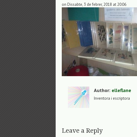
on Dissabte, 3 de febrer, 2018 at 20:06
Author:
elleflane
Inventora i escriptora
Leave a Reply