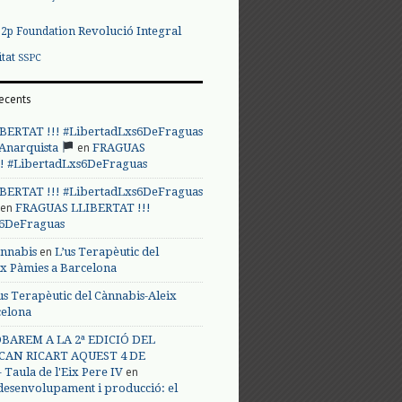
Revolució Integral
p2p Foundation
itat
SSPC
ecents
BERTAT !!! #LibertadLxs6DeFraguas
en
 Anarquista
FRAGUAS
! #LibertadLxs6DeFraguas
BERTAT !!! #LibertadLxs6DeFraguas
en
FRAGUAS LLIBERTAT !!!
s6DeFraguas
en
annabis
L’us Terapèutic del
ix Pàmies a Barcelona
us Terapèutic del Cànnabis-Aleix
celona
BAREM A LA 2ª EDICIÓ DEL
CAN RICART AQUEST 4 DE
en
Taula de l'Eix Pere IV
 desenvolupament i producció: el