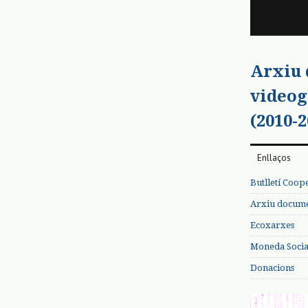
Arxiu
videog
(2010-2
Enllaços
Butlletí Coop
Arxiu documen
Ecoxarxes
Moneda Social
Donacions