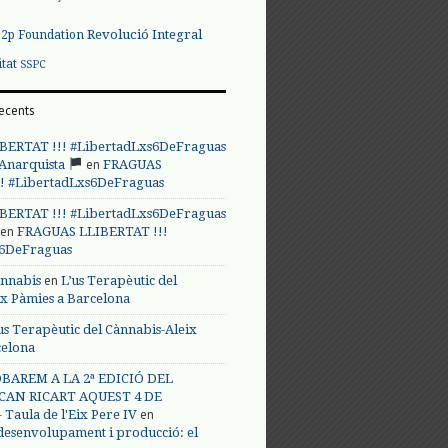
Revolució Integral
p2p Foundation
itat
SSPC
ecents
BERTAT !!! #LibertadLxs6DeFraguas
en
 Anarquista
FRAGUAS
! #LibertadLxs6DeFraguas
BERTAT !!! #LibertadLxs6DeFraguas
en
FRAGUAS LLIBERTAT !!!
s6DeFraguas
en
annabis
L’us Terapèutic del
ix Pàmies a Barcelona
us Terapèutic del Cànnabis-Aleix
celona
BAREM A LA 2ª EDICIÓ DEL
CAN RICART AQUEST 4 DE
en
Taula de l'Eix Pere IV
 desenvolupament i producció: el