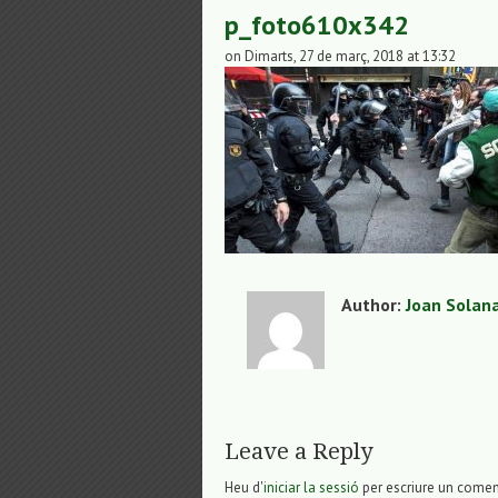
p_foto610x342
on Dimarts, 27 de març, 2018 at 13:32
Author:
Joan Solan
Leave a Reply
Heu d'
iniciar la sessió
per escriure un comen