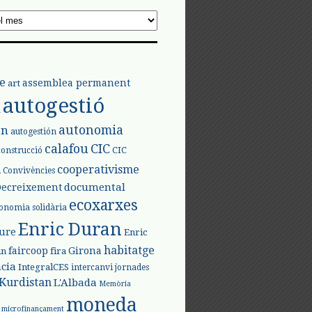
e
assemblea permanent
art
autogestió
l
autonomia
ón
autogestión
calafou
CIC
CIC
construcció
l
cooperativisme
Convivències
documental
Decreixement
ecoxarxes
onomia solidària
Enric Duran
iure
Enric
habitatge
faircoop
Girona
in
fira
cia
IntegralCES
intercanvi
jornades
Kurdistan
L'Albada
Memòria
moneda
microfinançament