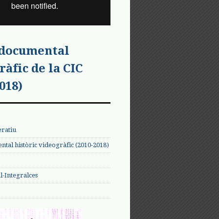
 documental
ràfic de la CIC
018)
eratiu
tal històric videogràfic (2010-2018)
-Integralces