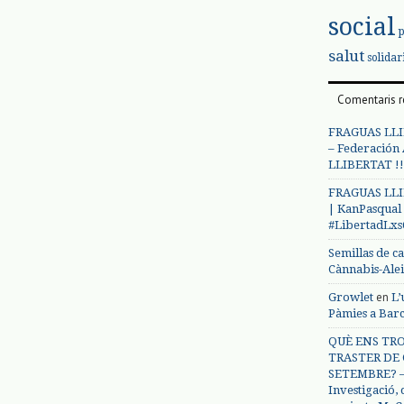
social
salut
solidar
Comentaris r
FRAGUAS LLI
– Federación
LLIBERTAT !!
FRAGUAS LLI
| KanPasqual
#LibertadLx
Semillas de c
Cànnabis-Ale
en
Growlet
L’
Pàmies a Bar
QUÈ ENS TRO
TRASTER DE 
SETEMBRE? – 
Investigació,