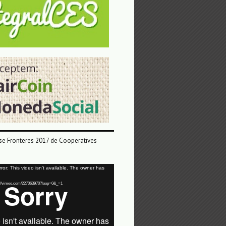
e Fronteres 2017 de Cooperatives
or: This video isn't available. The owner has
tps://vimeo.com/227063970?loop=0&_=1