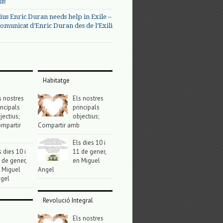
us
ius Enric Duran needs help in Exile –
omunicat d’Enric Duran des de l’Exili
Habitatge
s nostres
Els nostres
incipals
principals
jectius;
objectius;
mpartir
Compartir amb
Els dies 10 i
s dies 10 i
11 de gener,
 de gener,
en Miguel
 Miguel
Angel
gel
Revolució Integral
Els nostres