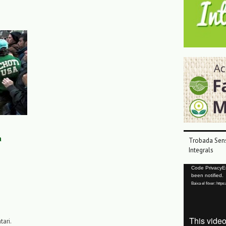
a
Trobada Sens
Integrals
Reproductor
Code PrivacyErr
been notified.
de
Baixa el fitxer: ht
vídeo
tari.