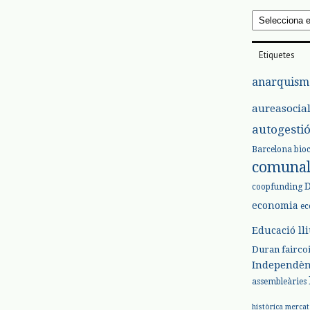
Arxius
Etiquetes
anarquism
aureasocia
autogesti
Barcelona
bio
comuna
coopfunding
economia
ec
Educació ll
Duran
fairco
Independèn
assembleàries
històrica
mercat