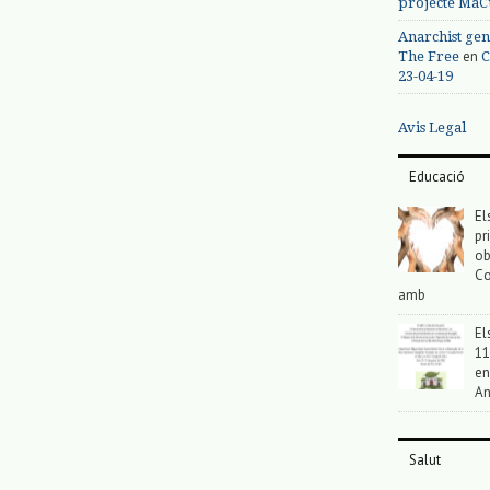
projecte MaC
Anarchist gen
en
The Free
C
23-04-19
Avis Legal
Educació
El
pr
ob
Co
amb
El
11
en
An
Salut