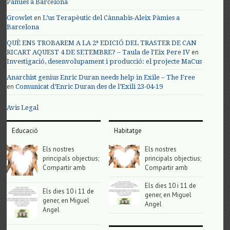
Pàmies a Barcelona
en
Growlet
L’us Terapèutic del Cànnabis-Aleix Pàmies a
Barcelona
QUÈ ENS TROBAREM A LA 2ª EDICIÓ DEL TRASTER DE CAN
en
RICART AQUEST 4 DE SETEMBRE? – Taula de l'Eix Pere IV
Investigació, desenvolupament i producció: el projecte MaCus
Anarchist genius Enric Duran needs help in Exile – The Free
en
Comunicat d’Enric Duran des de l’Exili 23-04-19
Avis Legal
Educació
Habitatge
Els nostres
Els nostres
principals objectius;
principals objectius;
Compartir amb
Compartir amb
Els dies 10 i 11 de
Els dies 10 i 11 de
gener, en Miguel
gener, en Miguel
Angel
Angel