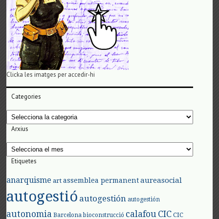
Clicka les imatges per accedir-hi
Categories
Categories
Arxius
Arxius
Etiquetes
anarquisme
aureasocial
assemblea permanent
art
autogestió
autogestión
autogestión
autonomia
calafou
CIC
CIC
Barcelona
bioconstrucció