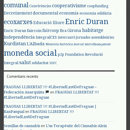
comunal
cooperativisme
Convivències
coopfunding
documental
Decreixement
economia
economia solidària
Enric Duran
ecoxarxes
Educació lliure
habitatge
faircoop
Girona
Enric Duran
faircoin
fira
Independència
IntegralCES
intercanvi
jornades assembleàries
Kurdistan
L'Albada
Memòria històrica
mercat
microfinançament
moneda social
Revolució
p2p Foundation
salut
Integral
solidaritat
SSPC
Comentaris recents
FRAGUAS LLIBERTAT !!! #LibertadLxs6DeFraguas –
en
Federación Anarquista
FRAGUAS LLIBERTAT !!!
#LibertadLxs6DeFraguas
FRAGUAS LLIBERTAT !!! #LibertadLxs6DeFraguas |
en
KanPasqual
FRAGUAS LLIBERTAT !!!
#LibertadLxs6DeFraguas
en
Semillas de cannabis
L’us Terapèutic del Cànnabis-Aleix