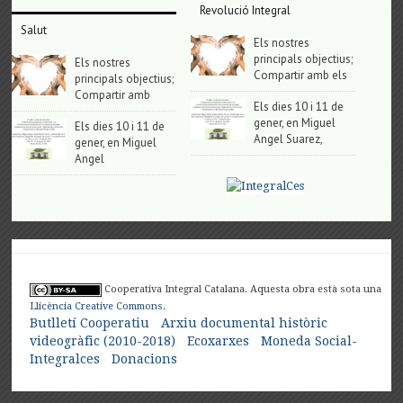
Revolució Integral
Salut
Els nostres
principals objectius;
Els nostres
Compartir amb els
principals objectius;
Compartir amb
Els dies 10 i 11 de
gener, en Miguel
Els dies 10 i 11 de
Angel Suarez,
gener, en Miguel
Angel
Cooperativa Integral Catalana. Aquesta obra està sota una
Llicència Creative Commons
.
Butlletí Cooperatiu
Arxiu documental històric
videogràfic (2010-2018)
Ecoxarxes
Moneda Social-
Integralces
Donacions