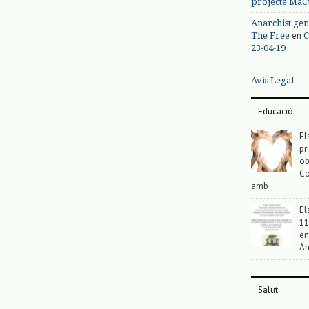
projecte MaC
Anarchist gen
en
The Free
C
23-04-19
Avis Legal
Educació
El
pr
ob
Co
amb
El
11
en
An
Salut