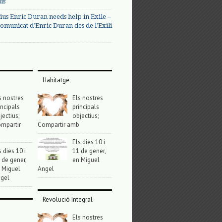
us
ius Enric Duran needs help in Exile –
omunicat d’Enric Duran des de l’Exili
Habitatge
s nostres
Els nostres
incipals
principals
jectius;
objectius;
mpartir
Compartir amb
Els dies 10 i
s dies 10 i
11 de gener,
 de gener,
en Miguel
 Miguel
Angel
gel
Revolució Integral
Els nostres