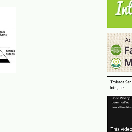
Trobada Sens
Integrals
Reproductor
Code PrivacyErr
been notified.
de
Baixa el fitxer: ht
vídeo