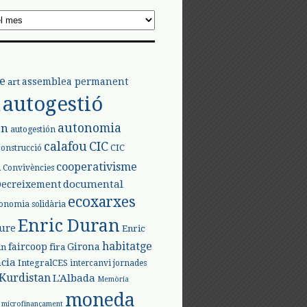
e
assemblea permanent
art
autogestió
l
autonomia
ón
autogestión
calafou
CIC
CIC
construcció
l
cooperativisme
Convivències
documental
Decreixement
ecoxarxes
onomia solidària
Enric Duran
iure
Enric
habitatge
faircoop
Girona
in
fira
cia
IntegralCES
intercanvi
jornades
Kurdistan
L'Albada
Memòria
moneda
microfinançament