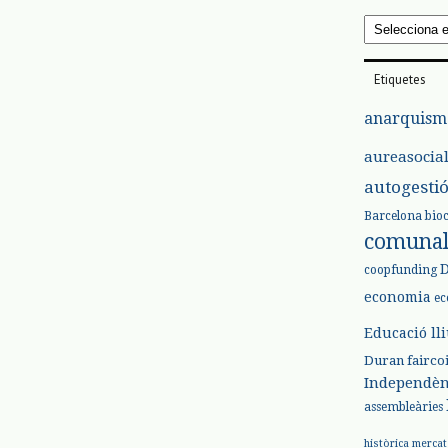
Arxius
Etiquetes
anarquism
aureasocia
autogesti
Barcelona
bio
comuna
coopfunding
economia
ec
Educació ll
Duran
fairco
Independèn
assembleàries
històrica
mercat