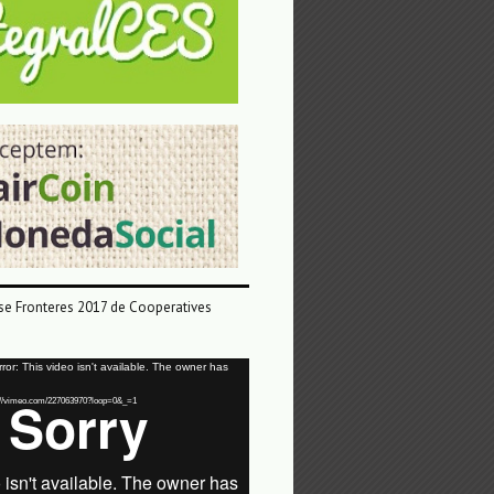
e Fronteres 2017 de Cooperatives
or: This video isn't available. The owner has
tps://vimeo.com/227063970?loop=0&_=1