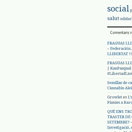
social
salut
solidar
Comentaris r
FRAGUAS LLI
– Federación
LLIBERTAT !!
FRAGUAS LLI
| KanPasqual
#LibertadLx
Semillas de c
Cànnabis-Ale
en
Growlet
L’
Pàmies a Bar
QUÈ ENS TRO
TRASTER DE 
SETEMBRE? – 
Investigació,