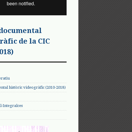
 documental
ràfic de la CIC
018)
eratiu
tal històric videogràfic (2010-2018)
-Integralces