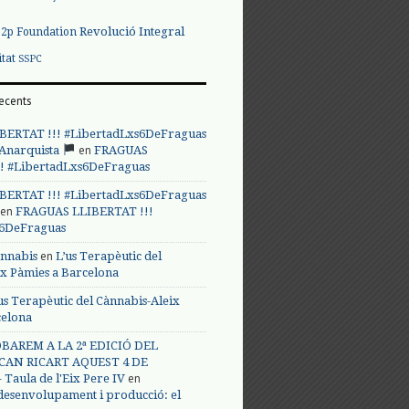
Revolució Integral
p2p Foundation
itat
SSPC
ecents
BERTAT !!! #LibertadLxs6DeFraguas
en
 Anarquista
FRAGUAS
! #LibertadLxs6DeFraguas
BERTAT !!! #LibertadLxs6DeFraguas
en
FRAGUAS LLIBERTAT !!!
s6DeFraguas
en
annabis
L’us Terapèutic del
ix Pàmies a Barcelona
us Terapèutic del Cànnabis-Aleix
celona
BAREM A LA 2ª EDICIÓ DEL
CAN RICART AQUEST 4 DE
en
Taula de l'Eix Pere IV
 desenvolupament i producció: el