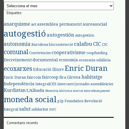
Arxius
Etiquetes
anarquisme
aureasocial
assemblea permanent
art
autogestió
autogestión
autogestión
autonomia
calafou
CIC
CIC
Barcelona
bioconstrucció
comunal
cooperativisme
Convivències
coopfunding
documental
Decreixement
economia
economia solidària
Enric Duran
ecoxarxes
Educació lliure
habitatge
faircoop
Girona
Enric Duran
faircoin
fira
Independència
IntegralCES
intercanvi
jornades assembleàries
Kurdistan
L'Albada
Memòria històrica
mercat
microfinançament
moneda social
Revolució
p2p Foundation
salut
Integral
solidaritat
SSPC
Comentaris recents