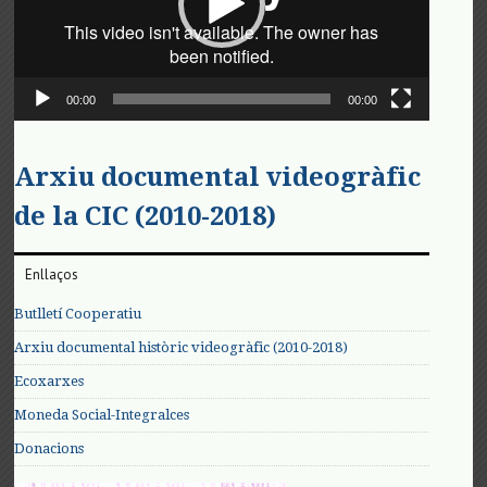
00:00
00:00
Arxiu documental videogràfic
de la CIC (2010-2018)
Enllaços
Butlletí Cooperatiu
Arxiu documental històric videogràfic (2010-2018)
Ecoxarxes
Moneda Social-Integralces
Donacions