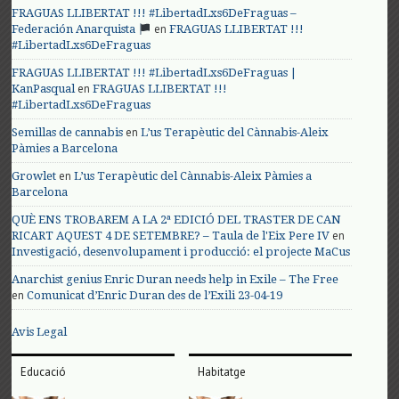
FRAGUAS LLIBERTAT !!! #LibertadLxs6DeFraguas –
en
Federación Anarquista
FRAGUAS LLIBERTAT !!!
#LibertadLxs6DeFraguas
FRAGUAS LLIBERTAT !!! #LibertadLxs6DeFraguas |
en
KanPasqual
FRAGUAS LLIBERTAT !!!
#LibertadLxs6DeFraguas
en
Semillas de cannabis
L’us Terapèutic del Cànnabis-Aleix
Pàmies a Barcelona
en
Growlet
L’us Terapèutic del Cànnabis-Aleix Pàmies a
Barcelona
QUÈ ENS TROBAREM A LA 2ª EDICIÓ DEL TRASTER DE CAN
en
RICART AQUEST 4 DE SETEMBRE? – Taula de l'Eix Pere IV
Investigació, desenvolupament i producció: el projecte MaCus
Anarchist genius Enric Duran needs help in Exile – The Free
en
Comunicat d’Enric Duran des de l’Exili 23-04-19
Avis Legal
Educació
Habitatge