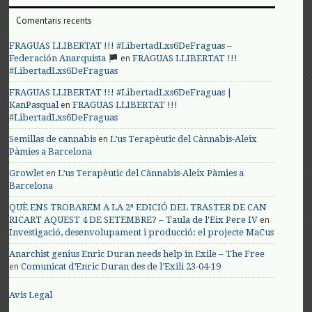
Comentaris recents
FRAGUAS LLIBERTAT !!! #LibertadLxs6DeFraguas –
en
Federación Anarquista
FRAGUAS LLIBERTAT !!!
#LibertadLxs6DeFraguas
FRAGUAS LLIBERTAT !!! #LibertadLxs6DeFraguas |
en
KanPasqual
FRAGUAS LLIBERTAT !!!
#LibertadLxs6DeFraguas
en
Semillas de cannabis
L’us Terapèutic del Cànnabis-Aleix
Pàmies a Barcelona
en
Growlet
L’us Terapèutic del Cànnabis-Aleix Pàmies a
Barcelona
QUÈ ENS TROBAREM A LA 2ª EDICIÓ DEL TRASTER DE CAN
en
RICART AQUEST 4 DE SETEMBRE? – Taula de l'Eix Pere IV
Investigació, desenvolupament i producció: el projecte MaCus
Anarchist genius Enric Duran needs help in Exile – The Free
en
Comunicat d’Enric Duran des de l’Exili 23-04-19
Avis Legal