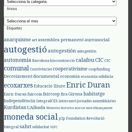
Arxius
Arxius
Etiquetes
anarquisme
aureasocial
assemblea permanent
art
autogestió
autogestión
autogestión
autonomia
calafou
CIC
CIC
Barcelona
bioconstrucció
comunal
cooperativisme
Convivències
coopfunding
documental
Decreixement
economia
economia solidària
Enric Duran
ecoxarxes
Educació lliure
habitatge
faircoop
Girona
Enric Duran
faircoin
fira
Independència
IntegralCES
intercanvi
jornades assembleàries
Kurdistan
L'Albada
Memòria històrica
mercat
microfinançament
moneda social
Revolució
p2p Foundation
salut
Integral
solidaritat
SSPC