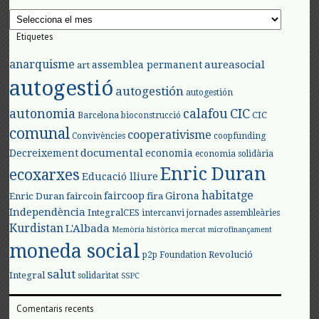
Arxius
Etiquetes
anarquisme
aureasocial
assemblea permanent
art
autogestió
autogestión
autogestión
autonomia
calafou
CIC
CIC
Barcelona
bioconstrucció
comunal
cooperativisme
Convivències
coopfunding
documental
Decreixement
economia
economia solidària
Enric Duran
ecoxarxes
Educació lliure
habitatge
faircoop
Girona
Enric Duran
faircoin
fira
Independència
IntegralCES
intercanvi
jornades assembleàries
Kurdistan
L'Albada
Memòria històrica
mercat
microfinançament
moneda social
Revolució
p2p Foundation
salut
Integral
solidaritat
SSPC
Comentaris recents