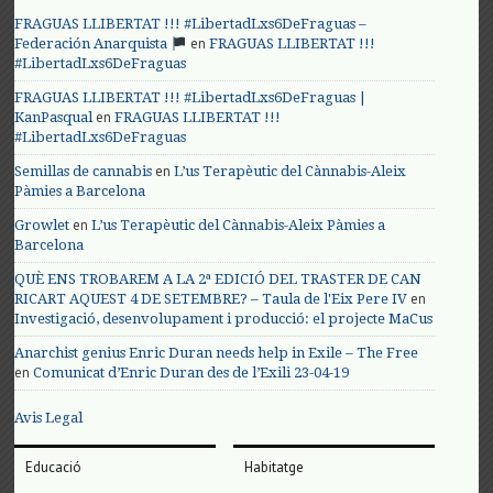
FRAGUAS LLIBERTAT !!! #LibertadLxs6DeFraguas –
en
Federación Anarquista
FRAGUAS LLIBERTAT !!!
#LibertadLxs6DeFraguas
FRAGUAS LLIBERTAT !!! #LibertadLxs6DeFraguas |
en
KanPasqual
FRAGUAS LLIBERTAT !!!
#LibertadLxs6DeFraguas
en
Semillas de cannabis
L’us Terapèutic del Cànnabis-Aleix
Pàmies a Barcelona
en
Growlet
L’us Terapèutic del Cànnabis-Aleix Pàmies a
Barcelona
QUÈ ENS TROBAREM A LA 2ª EDICIÓ DEL TRASTER DE CAN
en
RICART AQUEST 4 DE SETEMBRE? – Taula de l'Eix Pere IV
Investigació, desenvolupament i producció: el projecte MaCus
Anarchist genius Enric Duran needs help in Exile – The Free
en
Comunicat d’Enric Duran des de l’Exili 23-04-19
Avis Legal
Educació
Habitatge