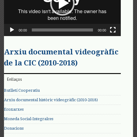
00:00
00:00
Arxiu documental videogràfic
de la CIC (2010-2018)
Enllaços
Butlletí Cooperatiu
Arxiu documental històric videogràfic (2010-2018)
Ecoxarxes
Moneda Social-Integralces
Donacions