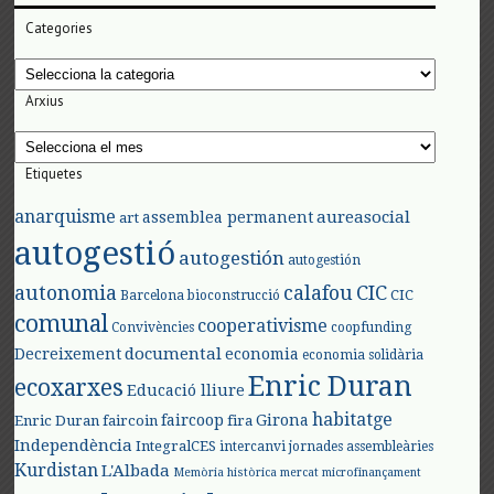
Categories
Categories
Arxius
Arxius
Etiquetes
anarquisme
aureasocial
assemblea permanent
art
autogestió
autogestión
autogestión
autonomia
calafou
CIC
CIC
Barcelona
bioconstrucció
comunal
cooperativisme
Convivències
coopfunding
documental
Decreixement
economia
economia solidària
Enric Duran
ecoxarxes
Educació lliure
habitatge
faircoop
Girona
Enric Duran
faircoin
fira
Independència
IntegralCES
intercanvi
jornades assembleàries
Kurdistan
L'Albada
Memòria històrica
mercat
microfinançament