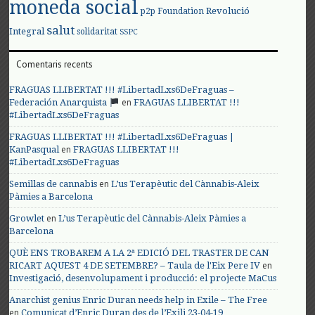
moneda social
Revolució
p2p Foundation
salut
Integral
solidaritat
SSPC
Comentaris recents
FRAGUAS LLIBERTAT !!! #LibertadLxs6DeFraguas –
en
Federación Anarquista
FRAGUAS LLIBERTAT !!!
#LibertadLxs6DeFraguas
FRAGUAS LLIBERTAT !!! #LibertadLxs6DeFraguas |
en
KanPasqual
FRAGUAS LLIBERTAT !!!
#LibertadLxs6DeFraguas
en
Semillas de cannabis
L’us Terapèutic del Cànnabis-Aleix
Pàmies a Barcelona
en
Growlet
L’us Terapèutic del Cànnabis-Aleix Pàmies a
Barcelona
QUÈ ENS TROBAREM A LA 2ª EDICIÓ DEL TRASTER DE CAN
en
RICART AQUEST 4 DE SETEMBRE? – Taula de l'Eix Pere IV
Investigació, desenvolupament i producció: el projecte MaCus
Anarchist genius Enric Duran needs help in Exile – The Free
en
Comunicat d’Enric Duran des de l’Exili 23-04-19