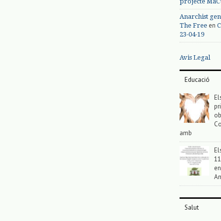
projecte MaC
Anarchist gen
en
The Free
C
23-04-19
Avis Legal
Educació
El
pr
ob
Co
amb
El
11
en
An
Salut