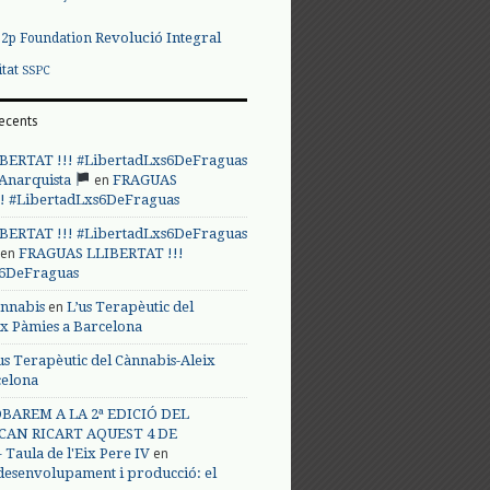
Revolució Integral
p2p Foundation
itat
SSPC
ecents
BERTAT !!! #LibertadLxs6DeFraguas
en
 Anarquista
FRAGUAS
! #LibertadLxs6DeFraguas
BERTAT !!! #LibertadLxs6DeFraguas
en
FRAGUAS LLIBERTAT !!!
s6DeFraguas
en
annabis
L’us Terapèutic del
ix Pàmies a Barcelona
us Terapèutic del Cànnabis-Aleix
celona
BAREM A LA 2ª EDICIÓ DEL
CAN RICART AQUEST 4 DE
en
Taula de l'Eix Pere IV
 desenvolupament i producció: el