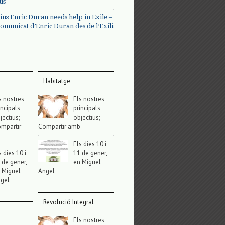
us
ius Enric Duran needs help in Exile –
omunicat d’Enric Duran des de l’Exili
Habitatge
s nostres
Els nostres
incipals
principals
jectius;
objectius;
mpartir
Compartir amb
Els dies 10 i
s dies 10 i
11 de gener,
 de gener,
en Miguel
 Miguel
Angel
gel
Revolució Integral
Els nostres