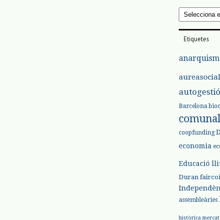
Arxius
Etiquetes
anarquism
aureasocia
autogesti
Barcelona
bio
comuna
coopfunding
economia
ec
Educació ll
Duran
fairco
Independèn
assembleàries
històrica
mercat