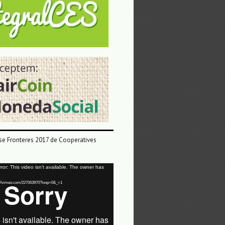
e Fronteres 2017 de Cooperatives
or: This video isn't available. The owner has
tps://vimeo.com/227063970?loop=0&_=1