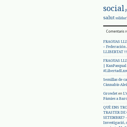
social
salut
solidar
Comentaris r
FRAGUAS LLI
– Federación
LLIBERTAT !!
FRAGUAS LLI
| KanPasqual
#LibertadLx
Semillas de c
Cànnabis-Ale
en
Growlet
L’
Pàmies a Bar
QUÈ ENS TRO
TRASTER DE 
SETEMBRE? – 
Investigació,