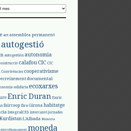
e
assemblea permanent
art
autogestió
l
autonomia
ón
autogestión
calafou
CIC
CIC
construcció
l
cooperativisme
Convivències
documental
Decreixement
ecoxarxes
onomia solidària
Enric Duran
iure
Enric
habitatge
faircoop
Girona
in
fira
cia
IntegralCES
intercanvi
jornades
Kurdistan
L'Albada
Memòria
moneda
microfinançament