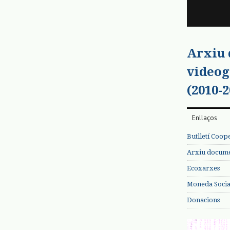
Arxiu
videog
(2010-2
Enllaços
Butlletí Coop
Arxiu documen
Ecoxarxes
Moneda Social
Donacions