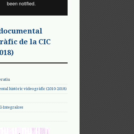
 documental
ràfic de la CIC
018)
eratiu
tal històric videogràfic (2010-2018)
-Integralces