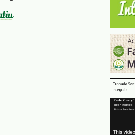
Trobada Sens
Integrals
Reproductor
Code PrivacyErr
been notified.
de
Baixa el fitxer: ht
vídeo