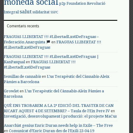
moneda social
Revolució
p2p Foundation
salut
Integral
solidaritat
SSPC
Comentaris recents
FRAGUAS LLIBERTAT !!! #LibertadLxs6DeFraguas –
en
Federación Anarquista
FRAGUAS LLIBERTAT !!!
#LibertadLxs6DeFraguas
FRAGUAS LLIBERTAT !!! #LibertadLxs6DeFraguas |
en
KanPasqual
FRAGUAS LLIBERTAT !!!
#LibertadLxs6DeFraguas
en
Semillas de cannabis
L’us Terapèutic del Cànnabis-Aleix
Pàmies a Barcelona
en
Growlet
L’us Terapèutic del Cànnabis-Aleix Pàmies a
Barcelona
QUÈ ENS TROBAREM A LA 2ª EDICIÓ DEL TRASTER DE CAN
en
RICART AQUEST 4 DE SETEMBRE? – Taula de l'Eix Pere IV
Investigació, desenvolupament i producció: el projecte MaCus
Anarchist genius Enric Duran needs help in Exile – The Free
en
Comunicat d’Enric Duran des de l’Exili 23-04-19