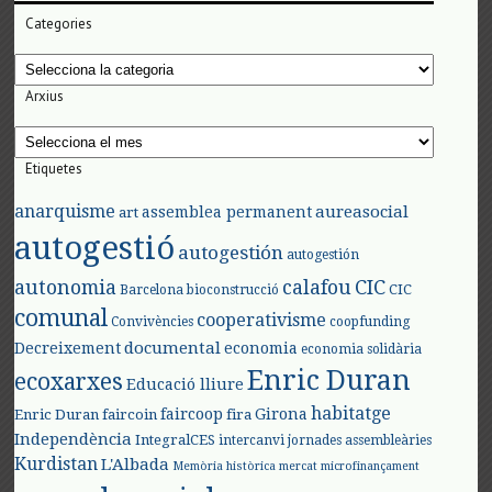
Categories
Categories
Arxius
Arxius
Etiquetes
anarquisme
aureasocial
assemblea permanent
art
autogestió
autogestión
autogestión
autonomia
calafou
CIC
CIC
Barcelona
bioconstrucció
comunal
cooperativisme
Convivències
coopfunding
documental
Decreixement
economia
economia solidària
Enric Duran
ecoxarxes
Educació lliure
habitatge
faircoop
Girona
Enric Duran
faircoin
fira
Independència
IntegralCES
intercanvi
jornades assembleàries
Kurdistan
L'Albada
Memòria històrica
mercat
microfinançament