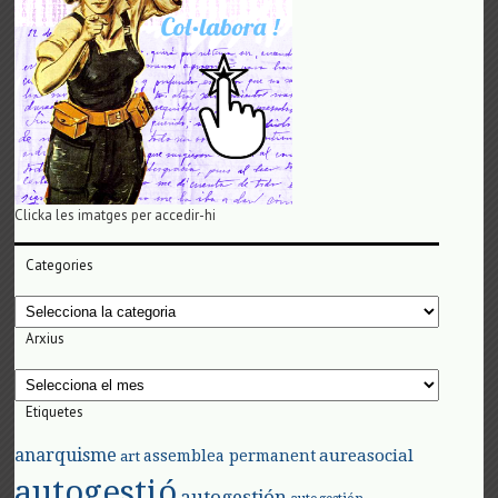
Clicka les imatges per accedir-hi
Categories
Categories
Arxius
Arxius
Etiquetes
anarquisme
aureasocial
assemblea permanent
art
autogestió
autogestión