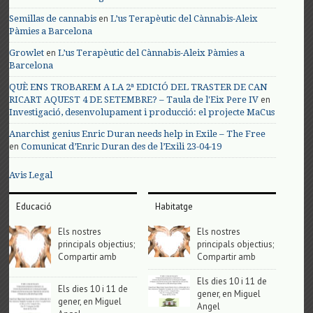
en
Semillas de cannabis
L’us Terapèutic del Cànnabis-Aleix
Pàmies a Barcelona
en
Growlet
L’us Terapèutic del Cànnabis-Aleix Pàmies a
Barcelona
QUÈ ENS TROBAREM A LA 2ª EDICIÓ DEL TRASTER DE CAN
en
RICART AQUEST 4 DE SETEMBRE? – Taula de l'Eix Pere IV
Investigació, desenvolupament i producció: el projecte MaCus
Anarchist genius Enric Duran needs help in Exile – The Free
en
Comunicat d’Enric Duran des de l’Exili 23-04-19
Avis Legal
Educació
Habitatge
Els nostres
Els nostres
principals objectius;
principals objectius;
Compartir amb
Compartir amb
Els dies 10 i 11 de
Els dies 10 i 11 de
gener, en Miguel
gener, en Miguel
Angel