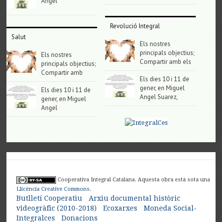
Angel
Revolució Integral
Salut
Els nostres
principals objectius;
Els nostres
Compartir amb els
principals objectius;
Compartir amb
Els dies 10 i 11 de
gener, en Miguel
Els dies 10 i 11 de
Angel Suarez,
gener, en Miguel
Angel
Cooperativa Integral Catalana. Aquesta obra està sota una
Llicència Creative Commons
.
Butlletí Cooperatiu
Arxiu documental històric
videogràfic (2010-2018)
Ecoxarxes
Moneda Social-
Integralces
Donacions