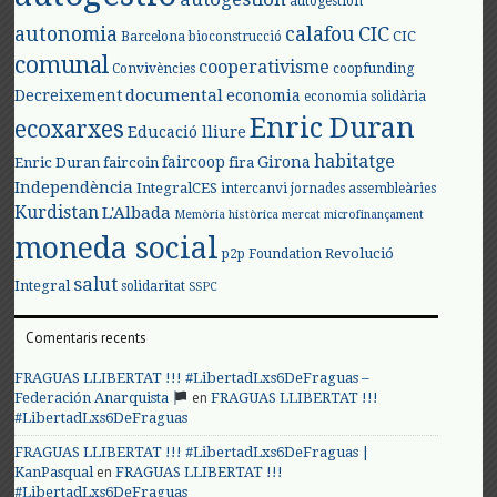
autogestión
autonomia
calafou
CIC
CIC
Barcelona
bioconstrucció
comunal
cooperativisme
Convivències
coopfunding
documental
Decreixement
economia
economia solidària
Enric Duran
ecoxarxes
Educació lliure
habitatge
faircoop
Girona
Enric Duran
faircoin
fira
Independència
IntegralCES
intercanvi
jornades assembleàries
Kurdistan
L'Albada
Memòria històrica
mercat
microfinançament
moneda social
Revolució
p2p Foundation
salut
Integral
solidaritat
SSPC
Comentaris recents
FRAGUAS LLIBERTAT !!! #LibertadLxs6DeFraguas –
en
Federación Anarquista
FRAGUAS LLIBERTAT !!!
#LibertadLxs6DeFraguas
FRAGUAS LLIBERTAT !!! #LibertadLxs6DeFraguas |
en
KanPasqual
FRAGUAS LLIBERTAT !!!
#LibertadLxs6DeFraguas