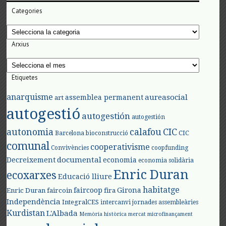
Categories
Categories
Arxius
Arxius
Etiquetes
anarquisme
aureasocial
assemblea permanent
art
autogestió
autogestión
autogestión
autonomia
calafou
CIC
CIC
Barcelona
bioconstrucció
comunal
cooperativisme
Convivències
coopfunding
documental
Decreixement
economia
economia solidària
Enric Duran
ecoxarxes
Educació lliure
habitatge
faircoop
Girona
Enric Duran
faircoin
fira
Independència
IntegralCES
intercanvi
jornades assembleàries
Kurdistan
L'Albada
Memòria històrica
mercat
microfinançament