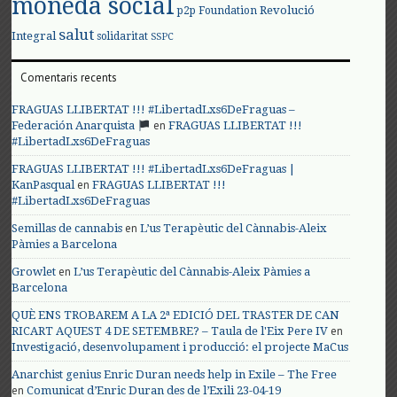
moneda social
Revolució
p2p Foundation
salut
Integral
solidaritat
SSPC
Comentaris recents
FRAGUAS LLIBERTAT !!! #LibertadLxs6DeFraguas –
en
Federación Anarquista
FRAGUAS LLIBERTAT !!!
#LibertadLxs6DeFraguas
FRAGUAS LLIBERTAT !!! #LibertadLxs6DeFraguas |
en
KanPasqual
FRAGUAS LLIBERTAT !!!
#LibertadLxs6DeFraguas
en
Semillas de cannabis
L’us Terapèutic del Cànnabis-Aleix
Pàmies a Barcelona
en
Growlet
L’us Terapèutic del Cànnabis-Aleix Pàmies a
Barcelona
QUÈ ENS TROBAREM A LA 2ª EDICIÓ DEL TRASTER DE CAN
en
RICART AQUEST 4 DE SETEMBRE? – Taula de l'Eix Pere IV
Investigació, desenvolupament i producció: el projecte MaCus
Anarchist genius Enric Duran needs help in Exile – The Free
en
Comunicat d’Enric Duran des de l’Exili 23-04-19