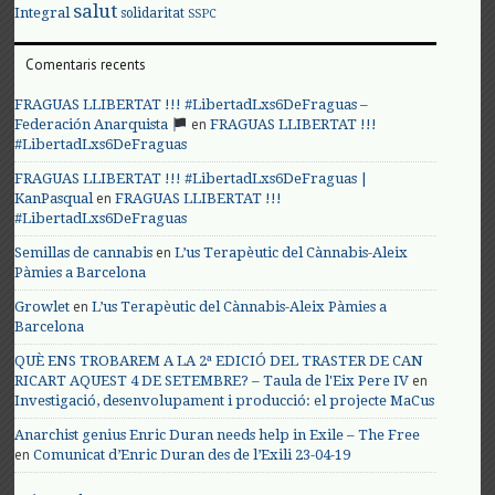
salut
Integral
solidaritat
SSPC
Comentaris recents
FRAGUAS LLIBERTAT !!! #LibertadLxs6DeFraguas –
en
Federación Anarquista
FRAGUAS LLIBERTAT !!!
#LibertadLxs6DeFraguas
FRAGUAS LLIBERTAT !!! #LibertadLxs6DeFraguas |
en
KanPasqual
FRAGUAS LLIBERTAT !!!
#LibertadLxs6DeFraguas
en
Semillas de cannabis
L’us Terapèutic del Cànnabis-Aleix
Pàmies a Barcelona
en
Growlet
L’us Terapèutic del Cànnabis-Aleix Pàmies a
Barcelona
QUÈ ENS TROBAREM A LA 2ª EDICIÓ DEL TRASTER DE CAN
en
RICART AQUEST 4 DE SETEMBRE? – Taula de l'Eix Pere IV
Investigació, desenvolupament i producció: el projecte MaCus
Anarchist genius Enric Duran needs help in Exile – The Free
en
Comunicat d’Enric Duran des de l’Exili 23-04-19