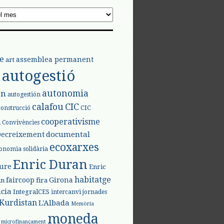
e
assemblea permanent
art
autogestió
l
autonomia
ón
autogestión
calafou
CIC
CIC
construcció
l
cooperativisme
Convivències
documental
Decreixement
ecoxarxes
onomia solidària
Enric Duran
iure
Enric
habitatge
faircoop
Girona
in
fira
cia
IntegralCES
intercanvi
jornades
Kurdistan
L'Albada
Memòria
moneda
microfinançament