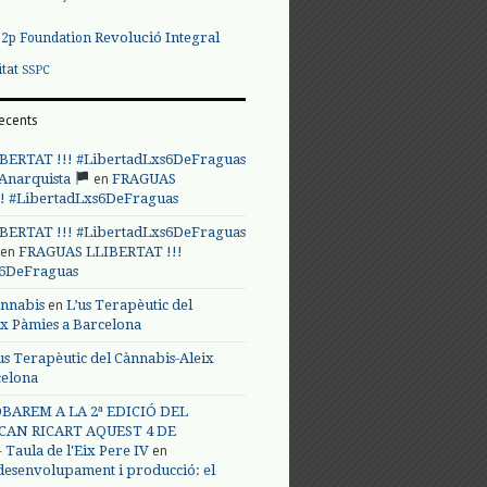
Revolució Integral
p2p Foundation
itat
SSPC
ecents
BERTAT !!! #LibertadLxs6DeFraguas
en
 Anarquista
FRAGUAS
! #LibertadLxs6DeFraguas
BERTAT !!! #LibertadLxs6DeFraguas
en
FRAGUAS LLIBERTAT !!!
s6DeFraguas
en
annabis
L’us Terapèutic del
ix Pàmies a Barcelona
us Terapèutic del Cànnabis-Aleix
celona
BAREM A LA 2ª EDICIÓ DEL
CAN RICART AQUEST 4 DE
en
Taula de l'Eix Pere IV
 desenvolupament i producció: el