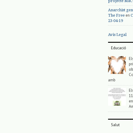
projecte MaC
Anarchist gen
en
The Free
C
23-04-19
Avis Legal
Educació
El
pr
ob
Co
amb
El
11
en
An
Salut