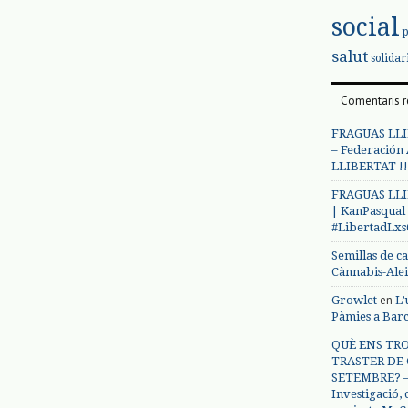
social
salut
solidar
Comentaris r
FRAGUAS LLI
– Federación
LLIBERTAT !!
FRAGUAS LLI
| KanPasqual
#LibertadLx
Semillas de c
Cànnabis-Ale
en
Growlet
L’
Pàmies a Bar
QUÈ ENS TRO
TRASTER DE 
SETEMBRE? – 
Investigació,