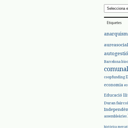
Arxius
Etiquetes
anarquism
aureasocia
autogesti
Barcelona
bio
comuna
coopfunding
economia
ec
Educació ll
Duran
fairco
Independèn
assembleàries
històrica
mercat