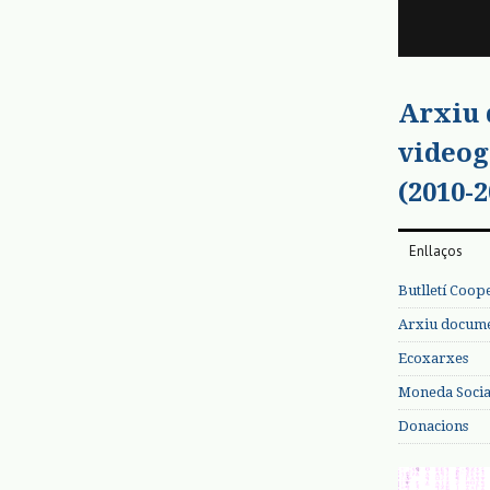
Arxiu
videog
(2010-2
Enllaços
Butlletí Coop
Arxiu documen
Ecoxarxes
Moneda Social
Donacions