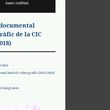
 documental
ràfic de la CIC
018)
eratiu
tal històric videogràfic (2010-2018)
-Integralces