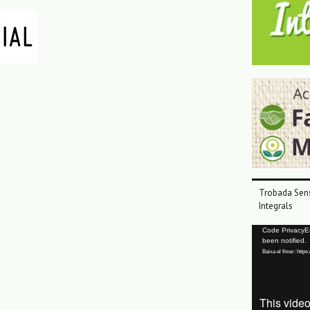
Trobada Sens
Integrals
Reproductor
Code PrivacyErr
been notified.
de
Baixa el fitxer: ht
vídeo