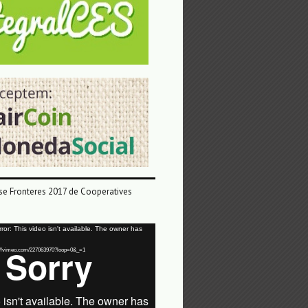
e Fronteres 2017 de Cooperatives
or: This video isn't available. The owner has
tps://vimeo.com/227063970?loop=0&_=1