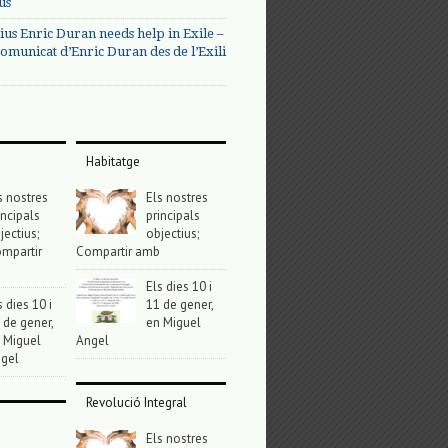
us
ius Enric Duran needs help in Exile –
omunicat d’Enric Duran des de l’Exili
Habitatge
s nostres
Els nostres
incipals
principals
jectius;
objectius;
mpartir
Compartir amb
Els dies 10 i
s dies 10 i
11 de gener,
 de gener,
en Miguel
 Miguel
Angel
gel
Revolució Integral
Els nostres