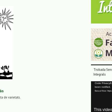
Trobada Sens
Integrals
Reproductor
Code PrivacyErr
been notified.
de
às
Baixa el fitxer: ht
vídeo
sta de varietats.