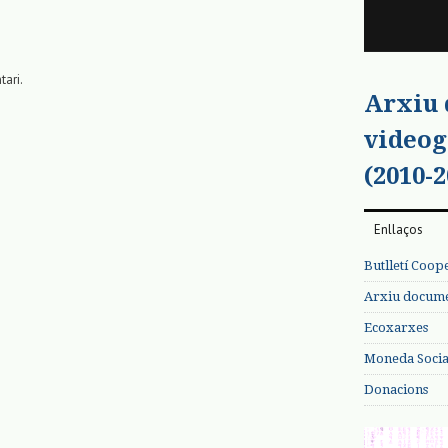
tari.
Arxiu
videog
(2010-2
Enllaços
Butlletí Coop
Arxiu documen
Ecoxarxes
Moneda Social
Donacions