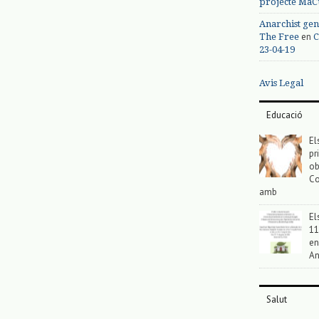
projecte MaC
Anarchist gen
en
The Free
C
23-04-19
Avis Legal
Educació
El
pr
ob
Co
amb
El
11
en
An
Salut