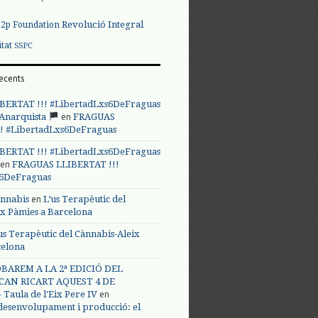
Revolució Integral
p2p Foundation
itat
SSPC
ecents
BERTAT !!! #LibertadLxs6DeFraguas
en
 Anarquista
FRAGUAS
! #LibertadLxs6DeFraguas
BERTAT !!! #LibertadLxs6DeFraguas
en
FRAGUAS LLIBERTAT !!!
s6DeFraguas
en
annabis
L’us Terapèutic del
ix Pàmies a Barcelona
us Terapèutic del Cànnabis-Aleix
celona
BAREM A LA 2ª EDICIÓ DEL
CAN RICART AQUEST 4 DE
en
Taula de l'Eix Pere IV
 desenvolupament i producció: el