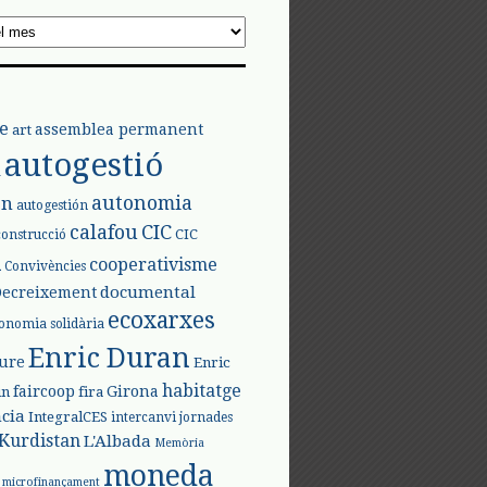
e
assemblea permanent
art
autogestió
l
autonomia
ón
autogestión
calafou
CIC
CIC
construcció
l
cooperativisme
Convivències
documental
Decreixement
ecoxarxes
onomia solidària
Enric Duran
iure
Enric
habitatge
faircoop
Girona
in
fira
cia
IntegralCES
intercanvi
jornades
Kurdistan
L'Albada
Memòria
moneda
microfinançament