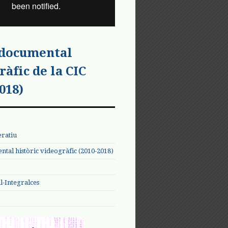
 documental
ràfic de la CIC
018)
eratiu
tal històric videogràfic (2010-2018)
-Integralces