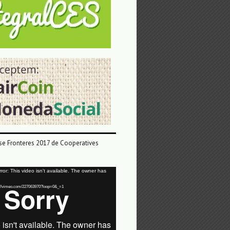
e Fronteres 2017 de Cooperatives
or: This video isn't available. The owner has
tps://vimeo.com/227063970?loop=0&_=1