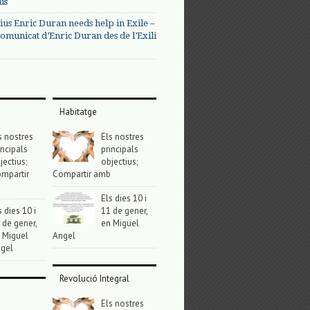
us
ius Enric Duran needs help in Exile –
omunicat d’Enric Duran des de l’Exili
Habitatge
s nostres
Els nostres
incipals
principals
jectius;
objectius;
mpartir
Compartir amb
Els dies 10 i
s dies 10 i
11 de gener,
 de gener,
en Miguel
 Miguel
Angel
gel
Revolució Integral
Els nostres