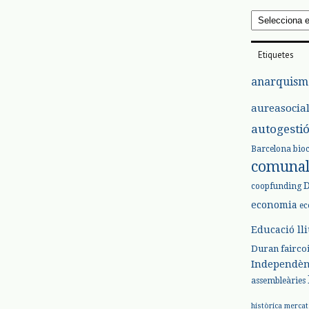
Arxius
Etiquetes
anarquism
aureasocia
autogesti
Barcelona
bio
comuna
coopfunding
economia
ec
Educació ll
Duran
fairco
Independèn
assembleàries
històrica
mercat