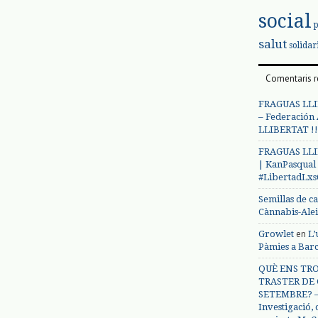
social
salut
solidar
Comentaris r
FRAGUAS LLI
– Federación
LLIBERTAT !!
FRAGUAS LLI
| KanPasqual
#LibertadLx
Semillas de c
Cànnabis-Ale
en
Growlet
L’
Pàmies a Bar
QUÈ ENS TRO
TRASTER DE 
SETEMBRE? – 
Investigació,