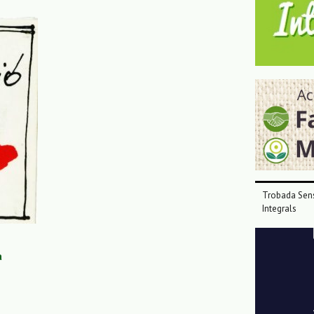
Trobada Sens
Integrals
Reproductor
de
a
vídeo