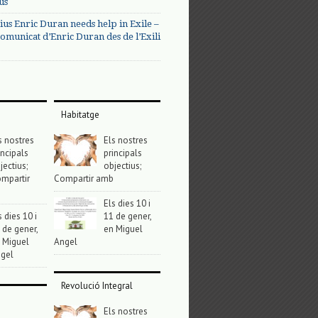
us
ius Enric Duran needs help in Exile –
omunicat d’Enric Duran des de l’Exili
Habitatge
s nostres
Els nostres
incipals
principals
jectius;
objectius;
mpartir
Compartir amb
Els dies 10 i
s dies 10 i
11 de gener,
 de gener,
en Miguel
 Miguel
Angel
gel
Revolució Integral
Els nostres