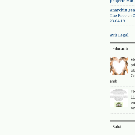
projecte MaC
Anarchist gen
en
The Free
C
23-04-19
Avis Legal
Educació
El
pr
ob
Co
amb
El
11
en
An
Salut