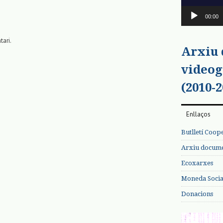
00:00
tari.
Arxiu
videog
(2010-2
Enllaços
Butlletí Coop
Arxiu documen
Ecoxarxes
Moneda Social
Donacions