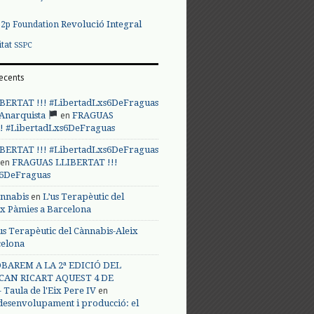
Revolució Integral
p2p Foundation
itat
SSPC
ecents
BERTAT !!! #LibertadLxs6DeFraguas
en
 Anarquista
FRAGUAS
! #LibertadLxs6DeFraguas
BERTAT !!! #LibertadLxs6DeFraguas
en
FRAGUAS LLIBERTAT !!!
s6DeFraguas
en
annabis
L’us Terapèutic del
ix Pàmies a Barcelona
us Terapèutic del Cànnabis-Aleix
celona
BAREM A LA 2ª EDICIÓ DEL
CAN RICART AQUEST 4 DE
en
Taula de l'Eix Pere IV
 desenvolupament i producció: el