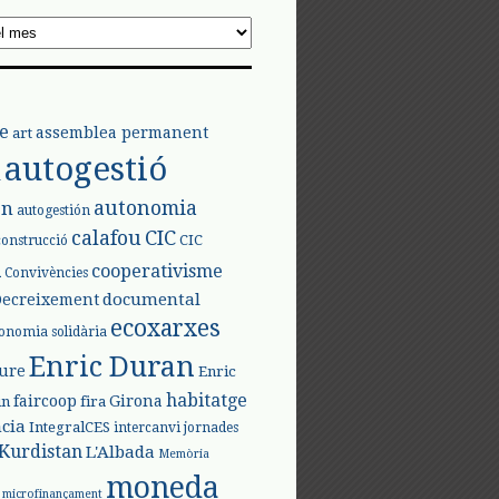
e
assemblea permanent
art
autogestió
l
autonomia
ón
autogestión
calafou
CIC
CIC
construcció
l
cooperativisme
Convivències
documental
Decreixement
ecoxarxes
onomia solidària
Enric Duran
iure
Enric
habitatge
faircoop
Girona
in
fira
cia
IntegralCES
intercanvi
jornades
Kurdistan
L'Albada
Memòria
moneda
microfinançament