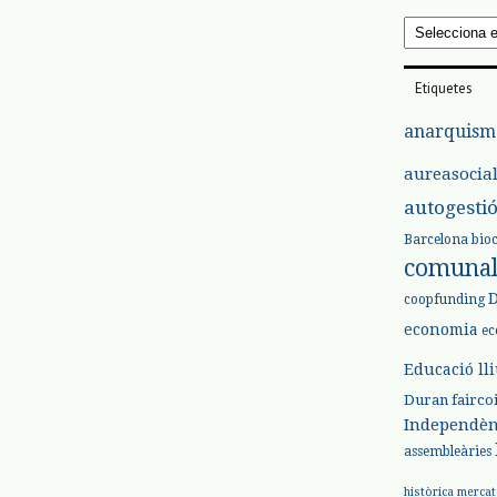
Arxius
Etiquetes
anarquism
aureasocia
autogesti
Barcelona
bio
comuna
coopfunding
economia
ec
Educació ll
Duran
fairco
Independèn
assembleàries
històrica
mercat