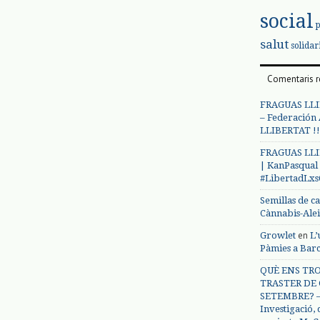
social
salut
solidar
Comentaris r
FRAGUAS LLI
– Federación
LLIBERTAT !!
FRAGUAS LLI
| KanPasqual
#LibertadLx
Semillas de c
Cànnabis-Ale
en
Growlet
L’
Pàmies a Bar
QUÈ ENS TRO
TRASTER DE 
SETEMBRE? – 
Investigació,