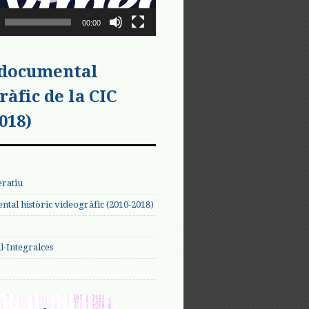
00:00
 documental
ràfic de la CIC
018)
eratiu
tal històric videogràfic (2010-2018)
-Integralces