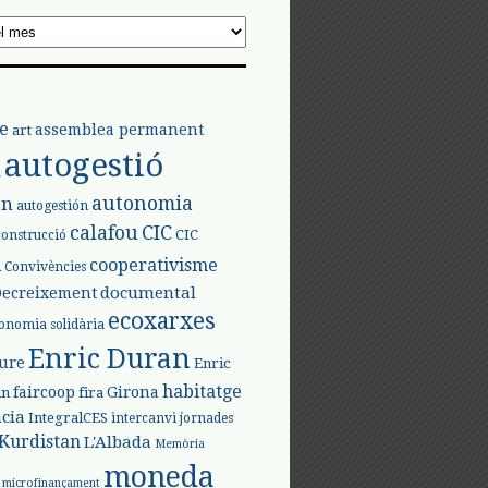
e
assemblea permanent
art
autogestió
l
autonomia
ón
autogestión
calafou
CIC
CIC
construcció
l
cooperativisme
Convivències
documental
Decreixement
ecoxarxes
onomia solidària
Enric Duran
iure
Enric
habitatge
faircoop
Girona
in
fira
cia
IntegralCES
intercanvi
jornades
Kurdistan
L'Albada
Memòria
moneda
microfinançament