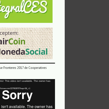
e Fronteres 2017 de Cooperatives
or: This video isn't available. The owner has
tps://vimeo.com/227063970?loop=0&_=1