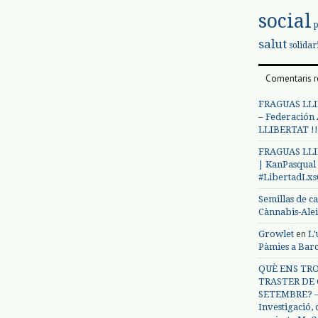
social
salut
solidar
Comentaris r
FRAGUAS LLI
– Federación
LLIBERTAT !!
FRAGUAS LLI
| KanPasqual
#LibertadLx
Semillas de c
Cànnabis-Ale
en
Growlet
L’
Pàmies a Bar
QUÈ ENS TRO
TRASTER DE 
SETEMBRE? – 
Investigació,