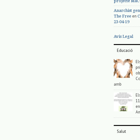
projecte MaC
Anarchist gen
en
The Free
C
23-04-19
Avis Legal
Educació
El
pr
ob
Co
amb
El
11
en
An
Salut