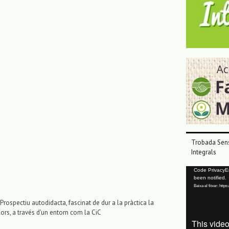
Trobada Sens
Integrals
Reproductor
Code PrivacyErr
been notified.
de
Baixa el fitxer: ht
vídeo
Prospectiu autodidacta, fascinat de dur a la pràctica la
lors, a través d'un entorn com la CiC