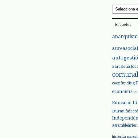
Arxius
Etiquetes
anarquism
aureasocia
autogesti
Barcelona
bio
comuna
coopfunding
economia
ec
Educació ll
Duran
fairco
Independèn
assembleàries
històrica
mercat