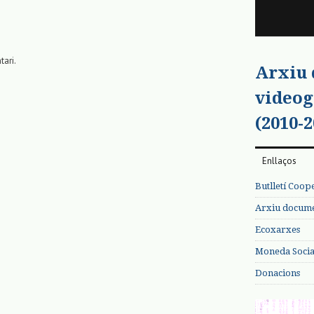
tari.
Arxiu
videog
(2010-2
Enllaços
Butlletí Coop
Arxiu documen
Ecoxarxes
Moneda Social
Donacions