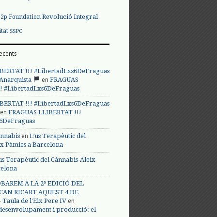
Revolució Integral
p2p Foundation
itat
SSPC
ecents
BERTAT !!! #LibertadLxs6DeFraguas
en
 Anarquista
FRAGUAS
! #LibertadLxs6DeFraguas
BERTAT !!! #LibertadLxs6DeFraguas
en
FRAGUAS LLIBERTAT !!!
s6DeFraguas
en
annabis
L’us Terapèutic del
ix Pàmies a Barcelona
us Terapèutic del Cànnabis-Aleix
celona
BAREM A LA 2ª EDICIÓ DEL
CAN RICART AQUEST 4 DE
en
Taula de l'Eix Pere IV
 desenvolupament i producció: el