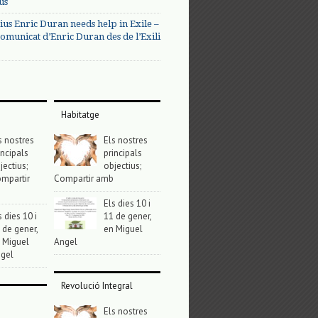
us
ius Enric Duran needs help in Exile –
omunicat d’Enric Duran des de l’Exili
Habitatge
s nostres
Els nostres
incipals
principals
jectius;
objectius;
mpartir
Compartir amb
Els dies 10 i
s dies 10 i
11 de gener,
 de gener,
en Miguel
 Miguel
Angel
gel
Revolució Integral
Els nostres