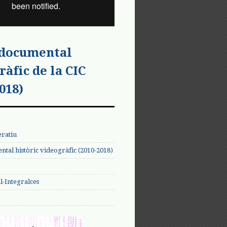
 documental
ràfic de la CIC
018)
eratiu
tal històric videogràfic (2010-2018)
-Integralces