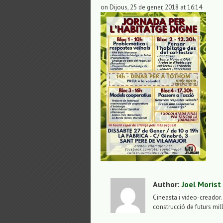
on Dijous, 25 de gener, 2018 at 16:14
Author:
Joel Morist
Cineasta i video-creador. 
construcció de futurs mil